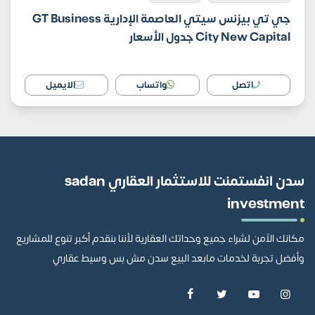
جي تي بيزنس سيتي العاصمة الإدارية GT Business
City New Capital جدول الأسعار
اتصل
واتساب
الايميل
سدن انفستمنت للاستثمار العقاري sadan
investment
مكانك الآمن لشراء جميع وحداتك العقارية لأننا بنقدم أكبر تنوع للمشاريع
وأفضل تجربة لخدمات مابعد البيع سدن مش بس وسيط عقاري