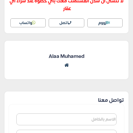
لا تنسى أن سدن انفستمنت معك بأي خطوة عند شراء اي
عقار
زووم
اتصل
واتساب
Alaa Muhamed
تواصل معنا