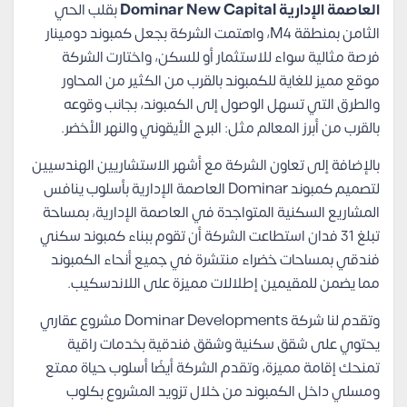
العاصمة الإدارية Dominar New Capital
بقلب الحي
الثامن بمنطقة M4، واهتمت الشركة بجعل كمبوند دومينار
فرصة مثالية سواء للاستثمار أو للسكن، واختارت الشركة
موقع مميز للغاية للكمبوند بالقرب من الكثير من المحاور
والطرق التي تسهل الوصول إلى الكمبوند، بجانب وقوعه
بالقرب من أبرز المعالم مثل: البرج الأيقوني والنهر الأخضر.
بالإضافة إلى تعاون الشركة مع أشهر الاستشاريين الهندسيين
لتصميم كمبوند Dominar العاصمة الإدارية بأسلوب ينافس
المشاريع السكنية المتواجدة في العاصمة الإدارية، بمساحة
تبلغ 31 فدان استطاعت الشركة أن تقوم ببناء كمبوند سكني
فندقي بمساحات خضراء منتشرة في جميع أنحاء الكمبوند
مما يضمن للمقيمين إطلالات مميزة على اللاندسكيب.
وتقدم لنا شركة Dominar Developments مشروع عقاري
يحتوي على شقق سكنية وشقق فندقية بخدمات راقية
تمنحك إقامة مميزة، وتقدم الشركة أيضًا أسلوب حياة ممتع
ومسلي داخل الكمبوند من خلال تزويد المشروع بكلوب