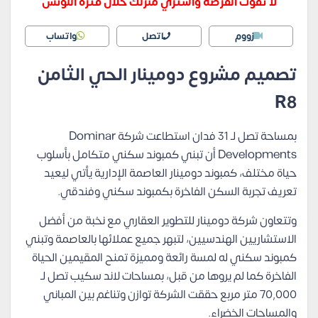
لا تفوت الفرصة واشتري منزلك خلال فترة اللونش
زووم
اتصل
واتساب
تصميم مشروع دومينار الحي الثامن
R8
بمساحة تصل لـ 31 فدان استطاعت شركة Dominar
Developments أن تبني كمبوند سكني متكامل بأسلوب
حياة مختلف، كمبوند دومينار العاصمة الإدارية يأتي ليعيد
تعريف تجربة السكن الفاخرة بكمبوند سكني وفندقي.
وتتعاون شركة دومينار للتطوير العقاري مع نخبة من أفضل
الاستشاريين الهندسيين، لتبهر جميع عملائها بالعاصمة وتبني
كمبوند سكني له لمسة رائعة ومميزة تمنح المقيمين الحياة
الفاخرة كما لم يروها من قبل، بمساحات لاند سكيب تصل لـ
70,000 متر مربع حققت الشركة توازن وتناغم بين المباني
والمساحات الخضراء.