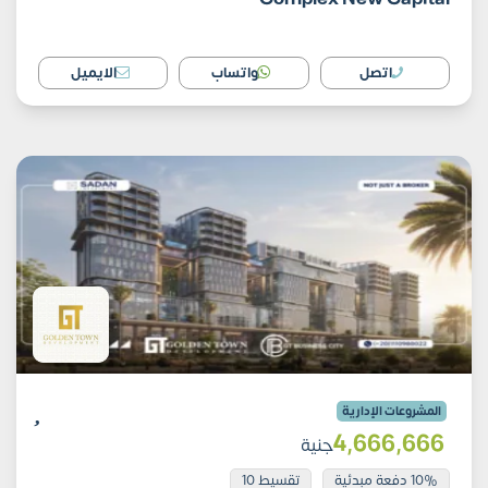
اتصل
واتساب
الايميل
المشروعات الإدارية
4٬666٬666
جنية
10% دفعة مبدئية
تقسيط 10