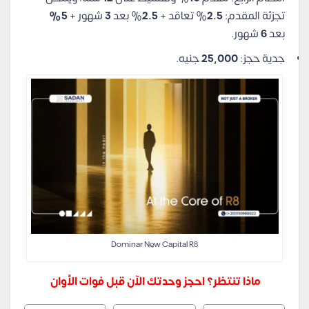
تجزئة المقدم:
2.5
% تعاقد +
2.5
% بعد
3
شهور +
5%
بعد
6
شهور.
جدية حجز:
25,000
جنيه.
Dominar New Capital R8
ماذا تنتظر؟ احجز وحدتك الآن قبل فوات الأوان