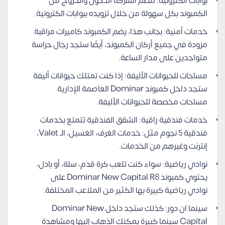
بوابات الكترونية: تنظم الشركة الدخول والخروج من
الكمبوند بكل سهولة من خلال تزويده ببوابات الكترونية.
خدمات أمنية: بجانب هذا، يضم الكمبوند كاميرات مراقبة
مزودة في جميع أركان الكمبوند، أيضًا ستجد رجال حراسة
متواجدين على مدار الساعة.
مساحات للحيوانات الأليفة: إذا كنت تمتلك حيوانات أليفة
ستجد داخل كمبوند Dominar العاصمة الإدارية
مساحات مخصصة للحيوانات الأليفة.
خدمات فندقية راقية: الشقق الفندقية تتمتع بخدمات
فندقية 5 نجوم مثل: خدمات الغرف، الغسيل، الـ Valet،
إنترنت وغيرهم من الخدمات.
نوادي رياضية: سواء كنت تلعب كرة قدم، سلة، أو بادل،
يحتوي كمبوند Dominar New Capital R8 على
نوادي رياضية كبيرة بها الكثير من الملاعب المختلفة.
سينما ان دور: كذلك ستجد داخل Dominar New
Capital سينما كبيرة يمكنك الذهاب إليها ومشاهدة