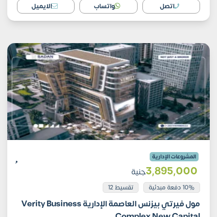
اتصل
واتساب
الايميل
المشروعات الإدارية
3٬895٬000
جنية
10% دفعة مبدئية
تقسيط 12
مول فيرتي بيزنس العاصمة الإدارية Verity Business
Complex New Capital