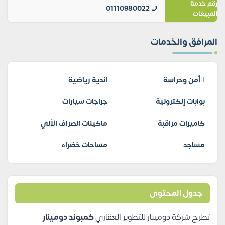
رقم خدمة
01110980022
المبيعات
المرافق والخدمات
أمن وحراسة
اندية رياضية
بوابات إلكترونية
جراجات سيارات
كاميرات مراقبة
ماكينات الصراف الآلي
مساجد
مساحات خضراء
جدول المحتوى
تطرح شركة دومينار للتطوير العقاري
كمبوند دومينار