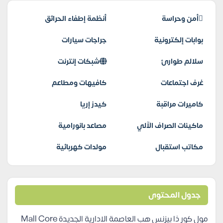
أمن وحراسة
أنظمة إطفاء الحرائق
بوابات إلكترونية
جراجات سيارات
سلالم طوارئ
شبكات إنترنت
غرف اجتماعات
كافيهات ومطاعم
كاميرات مراقبة
كيدز إريا
ماكينات الصراف الآلي
مصاعد بانورامية
مكاتب استقبال
مولدات كهربائية
جدول المحتوى
مول كور ذا بيزنس هب العاصمة الادارية الجديدة Mall Core