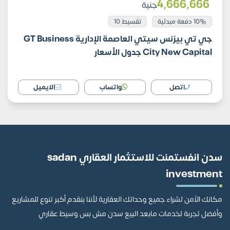
4٬666٬666
جنية
10% دفعة مبدئية
تقسيط 10
جي تي بيزنس سيتي العاصمة الإدارية GT Business
City New Capital جدول الأسعار
اتصل
واتساب
الايميل
سدن انفستمنت للاستثمار العقاري sadan
investment
مكانك الآمن لشراء جميع وحداتك العقارية لأننا بنقدم أكبر تنوع للمشاريع
وأفضل تجربة لخدمات مابعد البيع سدن مش بس وسيط عقاري