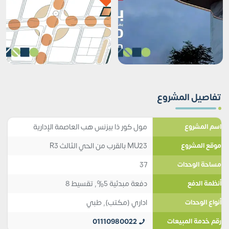
تفاصيل المشروع
مول كور ذا بيزنس هب العاصمة الإدارية
اسم المشروع
MU23 بالقرب من الحي الثالث R3
موقع المشروع
37
مساحة الوحدات
دفعة مبدئية 5%, تقسيط 8
أنظمة الدفع
اداري (مكتب)
,
طبي
أنواع الوحدات
01110980022
رقم خدمة المبيعات