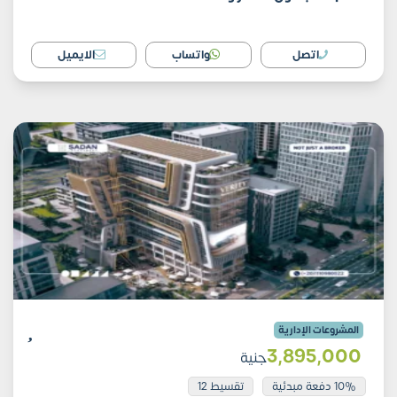
اتصل
واتساب
الايميل
المشروعات الإدارية
3٬895٬000
جنية
10% دفعة مبدئية
تقسيط 12