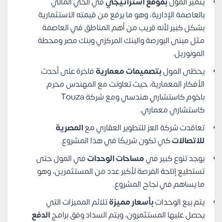
يتميز المول
بموقع استراتيجي
في الحي المالي
بالعاصمة الإدارية، وهو ما يرفع من قيمته الاستثمارية
بشكل كبير لأنه قريب من أهم المناطق في العاصمة
مثل مبنى البورصة والبنك المركزي وبنك مصر ومحطة
المونوريل.
يحظى المول
بتصميمات معمارية
فاخرة على أحدث
الأفكار المعمارية، حيث تعاونت مع المهندس محرم
باخوم كاستشاري هندسي ومع شركة Touza
كاستشاري معماري.
تعاقدت شركة العز للتطوير العقاري مع
المصرية
للاتصالات
كي تكون شريكًا في هذا المشروع.
يوجد تنوع كبير في
مساحات الوحدات
في المول حتى
تستطيع إتاحة الفرصة لأكبر عدد من المستثمرين، وهو
ما يساهم في نجاح المشروع.
يتم بيع الوحدات
بأسعار مميزة
تلائم المميزات التي
يحصل عليها المستثمرون، ويتم السداد وفق برامج
الدفع