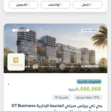
اتصل
واتساب
الايميل
المشروعات الإدارية
4٬666٬666
جنية
10% دفعة مبدئية
تقسيط 10
جي تي بيزنس سيتي العاصمة الإدارية GT Business