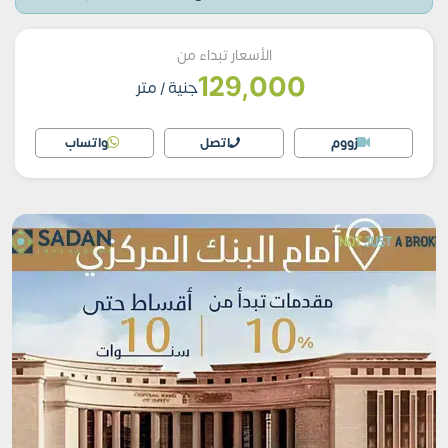
الأسعار تبداء من
129,000
جنية
/ متر
زووم
اتصل
واتساب