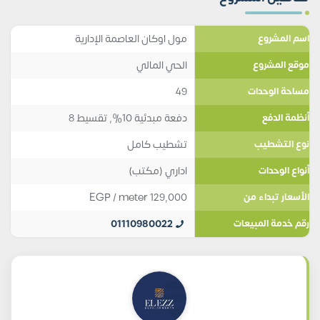
مول اوكان العاصمة الإدارية
اسم المشروع
الحي المالي
موقع المشروع
49
مساحة الوحدات
دفعة مبدئية 10%, تقسيط 8
أنظمة الدفع
تشطيب كامل
نوع التشطيب
اداري (مكتب)
أنواع الوحدات
EGP
/ meter
129,000
الأسعار تبداء من
01110980022
رقم خدمة المبيعات