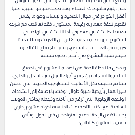
يتمتع المول بتصميمات معمارية فاخرة على الطراز الأوروبي
حتى يليق بطموحات العملاء، وقد نجحت بخبرتها الكبيرة اختيار
أفضل الكوادر في مجال التصميم والإنشاء، وهو ما يضمن
تقديم تحفة معمارية رفيعة المستوى، فقد تعاقدت مع شركة
Touza كاستشاري معماري، أما الاستشاري الهندسي
للمشروع فهو محرم باخوم الغني عن التعريف ويملك خبرة
كبيرة في العديد من المناطق، وبسبب اجتماع تلك الخبرة
سيتم تنفيذ المشروع في أفضل صورة ممكنة.
ويمكن ملاحظة الدقة في تصميم المشروع في تحقيق
التناغم والانسجام بين جميع أجزاء المول في الداخل والخارج،
كما تم تدعيمه بكل الأساليب التكنولوجية الحديثة التي تضمن
سير العمل بأريحية كبيرة طوال الوقت، بالإضافة إلى استخدام
الواجهة الزجاجية التي ترفع من أناقته وتجعله يحاكي المولات
العالمية، مع اختيار التصميمات المناسبة لكونه مشروع إداري
بحيث تضمن الراحة لجميع المتواجدين في المول، ويأتي
تصميم المشروع كالتالي: