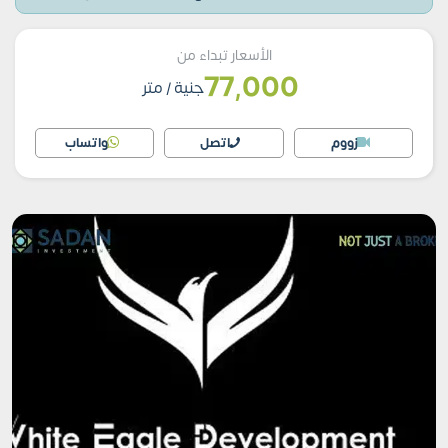
الأسعار تبداء من
77,000
جنية
/ متر
زووم
اتصل
واتساب