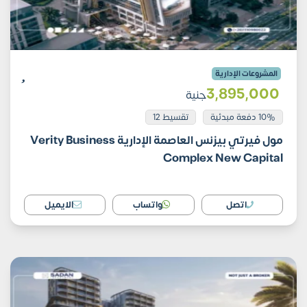
المشروعات الإدارية
3٬895٬000
جنية
10% دفعة مبدئية
تقسيط 12
مول فيرتي بيزنس العاصمة الإدارية Verity Business
Complex New Capital
اتصل
واتساب
الايميل