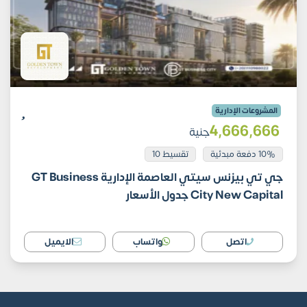
المشروعات الإدارية
4٬666٬666
جنية
10% دفعة مبدئية
تقسيط 10
جي تي بيزنس سيتي العاصمة الإدارية GT Business
City New Capital جدول الأسعار
اتصل
واتساب
الايميل