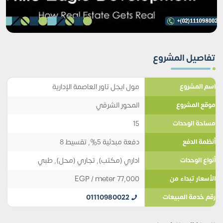
تفاصيل المشروع
مول ايجل تاور العاصمة الإدارية
اسم المشروع
المحور الشرقي
موقع المشروع
15
مساحة الوحدات
دفعة مبدئية 5%, تقسيط 8
أنظمة الدفع
اداري (مكتب)
,
تجاري (محل)
,
طبي
أنواع الوحدات
EGP
/ meter
77,000
الأسعار تبداء من
01110980022
رقم خدمة المبيعات