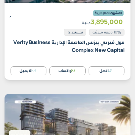
المشروعات الإدارية
3٬895٬000
جنية
10% دفعة مبدئية
تقسيط 12
مول فيرتي بيزنس العاصمة الإدارية Verity Business
Complex New Capital
اتصل
واتساب
الايميل