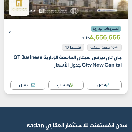
المشروعات الإدارية
4٬666٬666
جنية
10% دفعة مبدئية
تقسيط 10
جي تي بيزنس سيتي العاصمة الإدارية GT Business
City New Capital جدول الأسعار
اتصل
واتساب
الايميل
سدن انفستمنت للاستثمار العقاري sadan