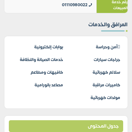
رقم خدمة
01110980022
المبيعات
المرافق والخدمات
أمن وحراسة
بوابات إلكترونية
جراجات سيارات
خدمات الصيانة والنظافة
سلالم كهربائية
كافيهات ومطاعم
كاميرات مراقبة
مصاعد بانورامية
مولدات كهربائية
جدول المحتوى