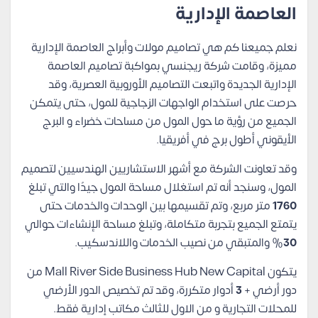
العاصمة الإدارية
نعلم جميعنا كم هي تصاميم مولات وأبراج العاصمة الإدارية
مميزة، وقامت شركة ريجنسي بمواكبة تصاميم العاصمة
الإدارية الجديدة واتبعت التصاميم الأوروبية العصرية، وقد
حرصت على استخدام الواجهات الزجاجية للمول، حتى يتمكن
الجميع من رؤية ما حول المول من مساحات خضراء و البرج
الأيقوني أطول برج في أفريقيا.
وقد تعاونت الشركة مع أشهر الاستشاريين الهندسيين لتصميم
المول، وسنجد أنه تم استغلال مساحة المول جيدًا والتي تبلغ
1760
متر مربع، وتم تقسيمها بين الوحدات والخدمات حتى
يتمتع الجميع بتجربة متكاملة، وتبلغ مساحة الإنشاءات حوالي
30
% والمتبقي من نصيب الخدمات واللاندسكيب.
يتكون Mall River Side Business Hub New Capital من
دور أرضي +
3
أدوار متكررة، وقد تم تخصيص الدور الأرضي
للمحلات التجارية و من الاول للثالث مكاتب إدارية فقط.