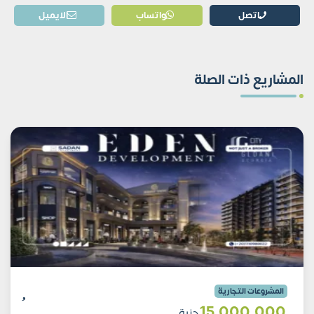
اتصل
واتساب
الايميل
المشاريع ذات الصلة
المشروعات التجارية
15٬000٬000
جنية