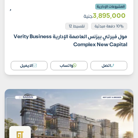
المشروعات الإدارية
3٬895٬000
جنية
10% دفعة مبدئية
تقسيط 12
مول فيرتي بيزنس العاصمة الإدارية Verity Business
Complex New Capital
اتصل
واتساب
الايميل