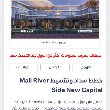
مشروع ريفر سايد العاصمة
يمكنك معرفة معلومات أكثر عن المول عند التحدث معنا
زووم
اتصل
واتساب
خطط سداد وتقسيط Mall River
Side New Capital
المميز في مول ريفر سايد بيزنس هب العاصمة الإدارية أنه
يمكنك امتلاك وحدتك بدون مواجهة اي ضغوط مالية، لأن