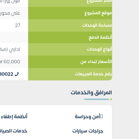
مول زورا تا
اسم المشروع
على محور MU23 في منطقة 3
موقع المشروع
27
مساحة الوحدات
أنظمة الدفع
اداري (مك
أنواع الوحدات
er
60,000
الأسعار تبداء من
80022
رقم خدمة المبيعات
المرافق والخدمات
أمن وحراسة
أنظمة إطفاء ا
جراجات سيارات
خدمات الصيانة