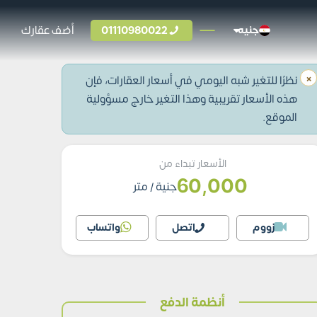
01110980022
أضف عقارك
جنيه
×
نظرًا للتغير شبه اليومي في أسعار العقارات، فإن
هذه الأسعار تقريبية وهذا التغير خارج مسؤولية
الموقع.
الأسعار تبداء من
60,000
جنية
/ متر
زووم
اتصل
واتساب
أنظمة الدفع