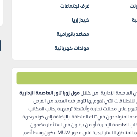
نت
غرف اجتماعات
بة
كيدز إريا
مصاعد بانورامية
مولدات كهربائية
 العاصمة الإدارية، من خلال
مول زورا تاور العاصمة الإدارية
لانطلاقات التي تقوم بها لتوفر فيه العديد من الفرص
شروع على محلات تجارية وأنشطة ترفيهية بجانب المكاتب
صده المتواجدون في تلك المنطقة، بالإضافة إلى كونه وجهة
قلب العاصمة الإدارية أو من يرغبون في استثمار مضمون
العوائد، ويحظى مول زورا تاور بموقع استراتيجي في أهم المناطق الاستراتيجية على محور MU23 ليكون وسط أهم