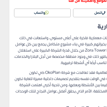
لموقع وأهميته من هنا
اتصل
واتساب
رية
ات معمارية فاخرة على أعلى مستوى، واستعانت في ذلك
 بخبراتهم كبيرة في بناء مشروع متكامل يجمع بين كل عوامل
النجاح والتميز، ويظهر الإبداع في تصميم Zora Tower New Capital من خلال قدرة الشركة الكبيرة على استغلال
ويظهر ذلك في وجود منطقة مخصصة من أجل البلازا والخدمات،
ناسب أيضًا أي أنشطة ترفيهية.
وكي تضمن الشركة تنفيذ المشروع على أعلى المعايير العالمية فقد تعاقدت مع شركة OkoPlan كي تكون
ي الوقت نفسه بتقديم تصميمات داخلية مميزة للغاية تكون
 فيما بين الأنشطة وبعضها، ومن ناحية أخرى اهتمت الشركة
لمختلفة، الأمر الذي يحقق أفضل عوامل النجاح لتلك الوحدات