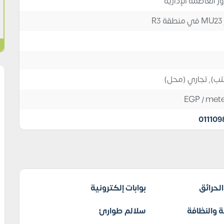
ور العاصمة الإدارية
R
تب)
,
تجاري (محل)
EGP
/ met
011109
لحرائق
بوابات إلكترونية
 والنظافة
سلالم طوارئ