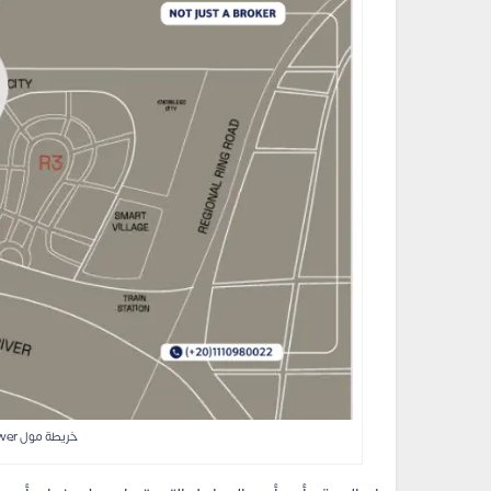
خريطة مول Zora Tower العاصمة الإدارية