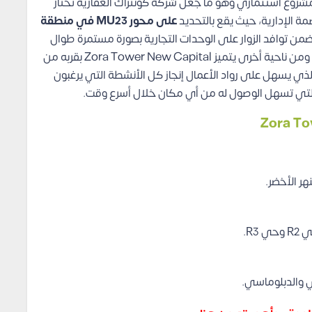
شروع استثماري وهو ما جعل شركة كونتراك العقارية تختار
ة الإدارية، حيث يقع بالتحديد
على محور MU23 في منطقة
من توافد الزوار على الوحدات التجارية بصورة مستمرة طوال
الوقت، الأمر الذي يحقق أفضل نسب تشغيل في المول، ومن ناحية أخرى يتميز Zora Tower New Capital بقربه من
الذي يسهل على رواد الأعمال إنجاز كل الأنشطة التي يرغبون
 التي تسهل الوصول له من أي مكان خلال أسرع وقت.
هر الأخضر.
ي والدبلوماسي.