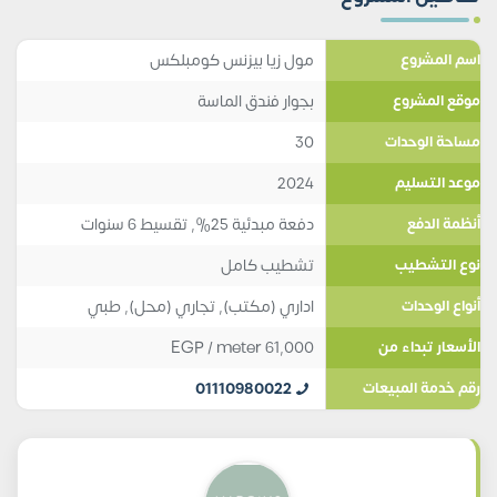
مول زيا بيزنس كومبلكس
اسم المشروع
بجوار فندق الماسة
موقع المشروع
30
مساحة الوحدات
2024
موعد التسليم
دفعة مبدئية 25%, تقسيط 6 سنوات
أنظمة الدفع
تشطيب كامل
نوع التشطيب
اداري (مكتب)
,
تجاري (محل)
,
طبي
أنواع الوحدات
EGP
/ meter
61,000
الأسعار تبداء من
01110980022
رقم خدمة المبيعات