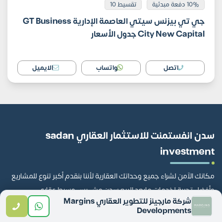
10% دفعة مبدئية
تقسيط 10
جي تي بيزنس سيتي العاصمة الإدارية GT Business
City New Capital جدول الأسعار
اتصل
واتساب
الايميل
سدن انفستمنت للاستثمار العقاري sadan
investment
مكانك الآمن لشراء جميع وحداتك العقارية لأننا بنقدم أكبر تنوع للمشاريع
وأفضل تجربة لخدمات مابعد البيع سدن مش بس وسيط عقاري
شركة مارجينز للتطوير العقاري Margins
Developments