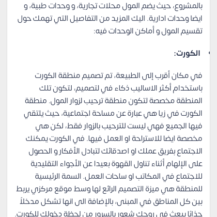
بالمشروع، حيث يضم المول محلات تجارية، و وحدات طبية، و
ايضا وحدات ادارية. اليك المزيد من التفاصيل التي تهمك حول
تقسيم المول و أماكن الوحدات فيه:
الكورت:
في مكان أقرب إلى الطبيعة، تم تصميم منطقة الكورت
باستخدام أكثر الاساليب ذكاء في لتصميم، لتكون تلك
المنطقة مخصصة لتكون منطقة ترحيب لزوار المول. منطقة
الكورت في زيا هي عبارة عن مساحة اجتماعية، حيث يلتقي
فيها الجميع فهي ليست للترحيب بالزوار فقط، لكن هي
مخصصة ايضا للاستراحة او العمل فيها. في الكورت يمكنك
الاجتماع بفريق عملك او اصدقائك لتبادل الأفكار و الحصول
على الإلهام أثناء تناول القهوة بعيدا عن الأجواء التقليدية
للاجتماع في المكاتب او ساحات العمل. السمة الرئيسية
للمنطقة هي ميزة التصميم الرائع لها وسط موقع مركزي يربط
بين كل المناطق في المبنى، بالإضافة الى انها تشكل مدخلاً
جذابًا يبعث في روحك شعور بالسرور من لحظة دخولك للكورت.