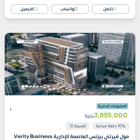
اتصل
واتساب
الايميل
المشروعات الإدارية
3٬895٬000
جنية
10% دفعة مبدئية
تقسيط 12
مول فيرتي بيزنس العاصمة الإدارية Verity Business