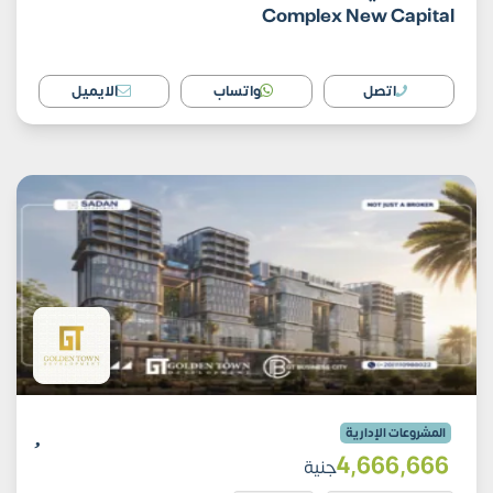
Complex New Capital
اتصل
واتساب
الايميل
المشروعات الإدارية
4٬666٬666
جنية