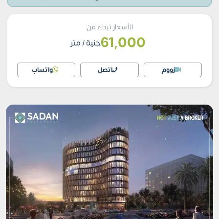
الأسعار تبداء من
61,000
جنية
/ متر
زووم
اتصل
واتساب