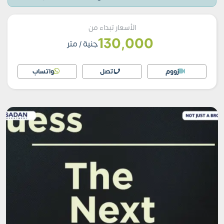
الأسعار تبداء من
130,000
جنية
/ متر
زووم
اتصل
واتساب