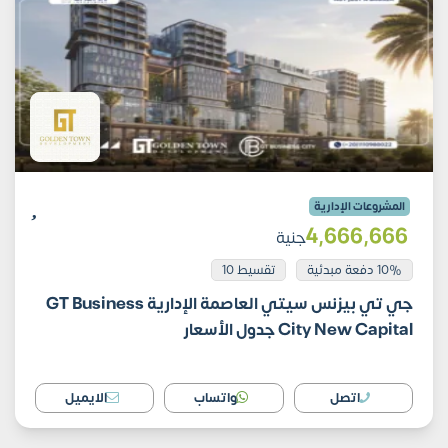
المشروعات الإدارية
4٬666٬666
جنية
10% دفعة مبدئية
تقسيط 10
جي تي بيزنس سيتي العاصمة الإدارية GT Business
City New Capital جدول الأسعار
اتصل
واتساب
الايميل