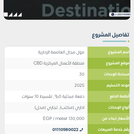
تفاصيل المشروع
مول مجال العاصمة الإدارية
اسم المشروع
منطقة الأعمال المركزية CBD
موقع المشروع
30
مساحة الوحدات
2025
موعد التسليم
دفعة مبدئية 0%, تقسيط 10 سنوات
أنظمة الدفع
اداري (مكتب)
,
تجاري (محل)
أنواع الوحدات
EGP
/ meter
130,000
الأسعار تبداء من
01110980022
رقم خدمة المبيعات