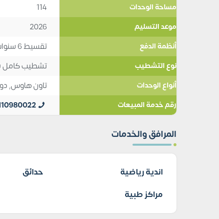
114
مساحة الوحدات
2026
موعد التسليم
تقسيط 6 سنوات
أنظمة الدفع
تشطيب كامل س
نوع التشطيب
تاون هاوس
,
دو
أنواع الوحدات
110980022
رقم خدمة المبيعات
المرافق والخدمات
اندية رياضية
حدائق
مراكز طبية