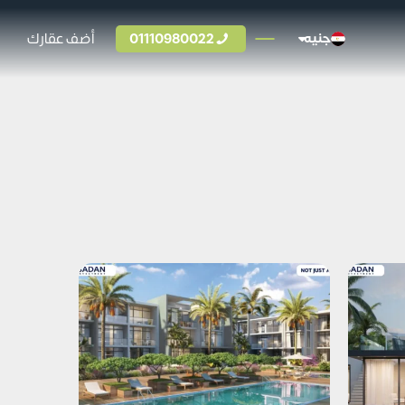
01110980022
أضف عقارك
جنيه