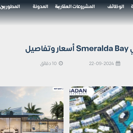
الوظائف
المشروعات العقارية
المدونة
المطورين
يل
22-09-2024
10 دقائق