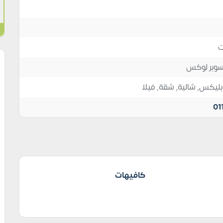
وبر لوكس
بليكس
,
شالية
,
شقة
,
فيلا
01
كافيهات