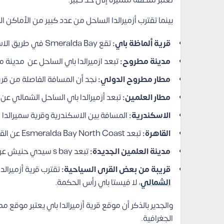
تعتبر منطقة متميزة إلى حد كبير.
بينما تقترب أزميرالدا الساحل من عدد كبير من الأماكن ا
قرية ألماظة باي:
تقع Smeralda Bay في طريق الاسكندرية مطروح، الكيلو
مدينة مطروح:
تبعد ازميرالدا باي الساحل عن مدينة 
مطار مطروح الدولي:
نجد أن المسافة الفاصلة من قرية Smeralda Bay و مطار مطرو
مطار العلمين:
تبعد أزميرالدا باي الساحل الشمالي عن
الاسكندرية:
المسافة بين الاسكندرية وقرية سميرالدا سيدي ح
القاهرة:
تبعد Esmeralda Bay North Coast عن القاهرة بحوالي
مدينة العلمين الجديدة:
تبعد s bay سيدي حنيش عن مدينة العلمين الجديدة بمسافة بسيطة جدًا.
قريبة من بعض القرى السياحية:
تقترب قرية أزميرال
الشمالي
، لا فيستا باي رأس الحكمة.
والجدير بالذكر أن موقع قرية أزميرالدا باي يعتبر موقع 
الجغرافية.