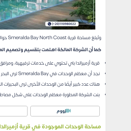
وتُبلغ مساحة قرية Smeralda Bay North Coast حوالي 50 فدان، وتمتد على
كما أن الشركة المالكة اهتمت بتقسيم وتصميم ال
قرية أزميرالدا باي تحتوي على خدمات ترفيهية، ومرافق 
نجد أن معظم الوحدات في Smeralda Bay ترى البحر بشكل مباشر.
هناك عدد كبير أيضًا من الوحدات الأخرى ترى البحيرات ال
بنت الشركة المطورة معظم الوحدات على شكل مصاطب ل
زووم
مساحة الوحدات الموجودة في قرية أزميرالدا