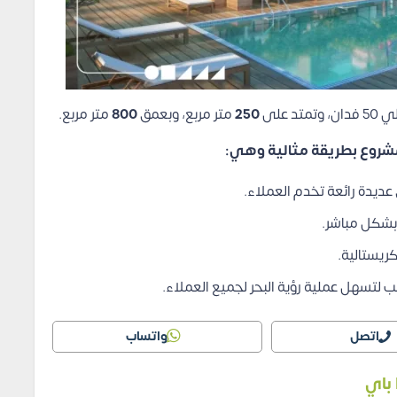
250
متر مربع، وبعمق
800
متر مربع.
مشروع بطريقة مثالية وهي:
عديدة رائعة تخدم العملاء.
كريستالية.
تسهل عملية رؤية البحر لجميع العملاء.
اتصل
واتساب
 باي