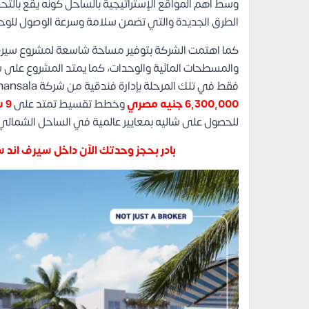
وسط أهم المواقع الإستراتيجية بالساحل كونه يقع بالتحد
الطرق الجديدة والتي تضمن سلامة وسرعة الوصول للوحد
كما اهتمت الشركة بتوفير مساحة شاسعة لمشروع سيرف ان
والمسطحات المائية والوحدات، كما يمتد المشروع عل
فقط في تلك المرحلة بإدارة فندقية من شركة Amansala بمساحات تبدأ من
6,300,000 جنيه مصري
وخطط تقسيط تمتد على
9 سنوات
للحصول على شاليه بمعايير عالمية في الساحل الشمالي
بادر بحجز وحدتك الآن داخل سيرف اند 