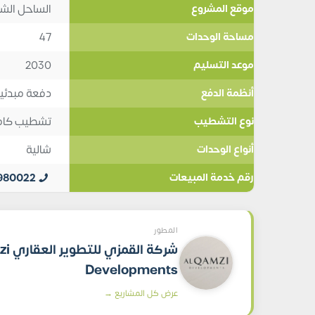
الساحل الش
موقع المشروع
47
مساحة الوحدات
2030
موعد التسليم
دفعة مبدئية 5%, تقسيط 9 س
أنظمة الدفع
تشطيب كامل
نوع التشطيب
شالية
أنواع الوحدات
980022
رقم خدمة المبيعات
المطور
شركة ال
Developments
عرض كل المشاريع →