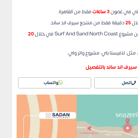
مالي في غضون
3 ساعات
فقط من القاهرة.
لال
25
دقيقة فقط من منتجع سيرف اند ساند.
Surf A في خلال
20
مثل: لافيستا باي، مشروع واتر واي.
يرف اند ساند بالتفصيل
اتصل
واتساب