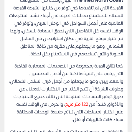
The Med North Coast
، فهي واحدة من المشروعات
الفريدة التي تم تنفيذها كي توفر من خلالها الشركة الفرصة
للعملاء للاستمتاع بعطلات الصيف في أجواء تشبه المنتجعات
العالمية على أجمل السواحل في الوطن العربي، وتوفر في
الوقت نفسه كل التفاصيل التي تحقق السعادة للسكان، ولهذا
تم اختيار موقع القرية في مكان استراتيجي في الساحل
الشمالي، وهو ما يجعلهم على مقربة من كافة المناطق
الحيوية والتي تساعدهم في الاستمتاع بكل لحظة.
كما تتألق القرية بمجموعة من التصميمات المعمارية الفاخرة
التي يقوم على تنفيذها نخبة من أفضل المصممين
والمعماريين، وهو ما يجعلها من أجمل قرى الساحل الشمالي،
وحاولت الشركة أن تتيح الكثير من الاختيارات للعملاء عن
طريق توفير المساحات المتنوعة التي تلائم جميع الاحتياجات
والأذواق فتبدأ من
122 متر مربع
، والحرص في الوقت نفسه
على اختيار المساحات التي تلائم طبيعة الوحدات المختلفة
سواء كانت شاليهات أو فلل.
بالإضافة إلى وجود تسهيلات في الأسعار التي تلائم المميزات