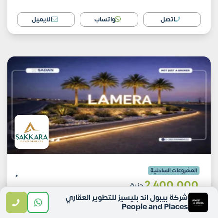
اتصل
واتساب
الايميل
المشروعات الساحلية
2٬400٬000
جنية
شركة بيبول اند بليسيز للتطوير العقاري
20% دفعة مبدئية
تقسيط 5
People and Places