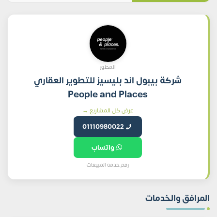
المطور
شركة بيبول اند بليسيز للتطوير العقاري
People and Places
عرض كل المشاريع →
01110980022
واتساب
رقم خدمة المبيعات
المرافق والخدمات