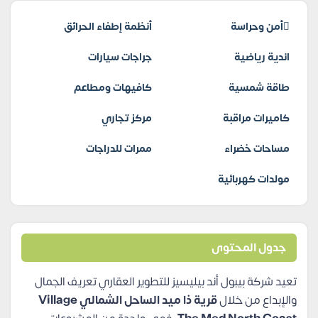
أمن وحراسة
أنظمة إطفاء الحرائق
اندية رياضية
جراجات سيارات
طاقة شمسية
كافيهات ومطاعم
كاميرات مراقبة
مركز تجاري
مساحات خضراء
ممرات للدراجات
مولدات كهربائية
جدول المحتوى
تعيد شركة بيبول أند بيليسيز للتطوير العقاري تعريف الجمال
والإبداع من خلال
قرية ذا ميد الساحل الشمالي
Village