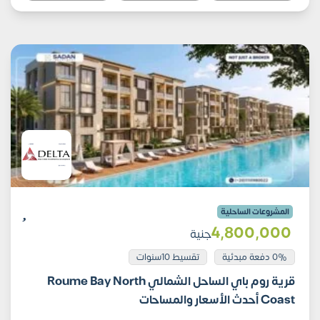
المشروعات الساحلية
4٬800٬000
جنية
0% دفعة مبدئية
تقسيط 10سنوات
قرية روم باي الساحل الشمالي Roume Bay North
Coast أحدث الأسعار والمساحات