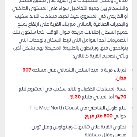
مثالي، وتعمل التصميمات في القرية على تحقيق التناغم
والانسجام بين جميع التفاصيل سواء على المستوى الداخلي
أو الخارجي في المشروع، حيث تحيط مساحات اللاند سكيب
والبحيرات الصناعية بالمباني مع بناء القرية على ارتفاع يمنح
جميع السكان إطلالات مريحة طوال الوقت، كما ستكون تلك
التصميمات أحد العوامل التي تربط السكان بالوحدات التي
يتواجدون فيها ويرتبطون بالطبيعة المحيطة بهم بشكل أكبر،
ويأتي تصميم القرية كالتالي:
تم بناء قرية ذا ميد الساحل الشمالي على مساحة
307
فدان
.
نسبة المساحات الخضراء واللاند سكيب في المشروع تبلغ
70%
أما المباني فتبلغ
30%
.
يبلغ طويل الشاطئ في The Med North Coast
حوالي
800 متر مربع
.
تحتوي القرية على شاليهات وبنتهاوس وفلل توين
هاوس وفلل مستقلة.