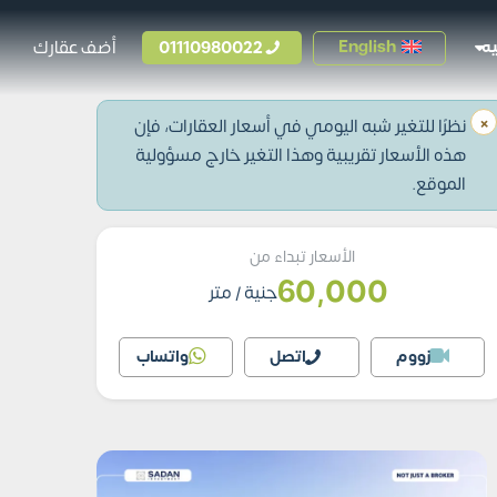
01110980022
أضف عقارك
English
ه
×
نظرًا للتغير شبه اليومي في أسعار العقارات، فإن
هذه الأسعار تقريبية وهذا التغير خارج مسؤولية
الموقع.
الأسعار تبداء من
60,000
جنية
/ متر
زووم
اتصل
واتساب