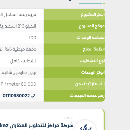
قرية رملة الساحل الشمالي  Coast
اسم المشروع
الكيلو 216 اسكندرية مطروح
موقع المشروع
100
مساحة الوحدات
دفعة مبدئية 5%, تقسيط 8
أنظمة الدفع
تشطيب كامل
نوع التشطيب
توين هاوس
,
شالية
,
أنواع الوحدات
GP
/ meter
60,000
الأسعار تبداء من
01110980022
رقم خدمة المبيعات
المطور
شركة مراكز لل