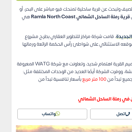
يف وتبحث عن قرية ساحلية تمنحك فيو مباشر على البحر، أو
قرية رملة الساحل الشمالي Ramla North Coast
هي
، قامت شركة مراكز للتطوير العقاري بطرح مشروع
وقعه الاستثنائي على شواطئ رأس الحكمة الرائعة ورمالها
وكعادة شركة Marakez Developments اهتمت بتصميم القرية اهتمام شديد، وتعاونت مع شركة WATG المعروفة
شة، ووفرت الشركة أيضًا العديد من الوحدات المختلفة مثل:
جميع تبدأ من
100 متر مربع
بأسعار تنافسية تبدأ من
ن في رملة الساحل الشمالي
اتصل
واتساب