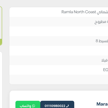
Ramla North
فيلا
E
تطوير العقاري Marakez
01110980022
واتساب