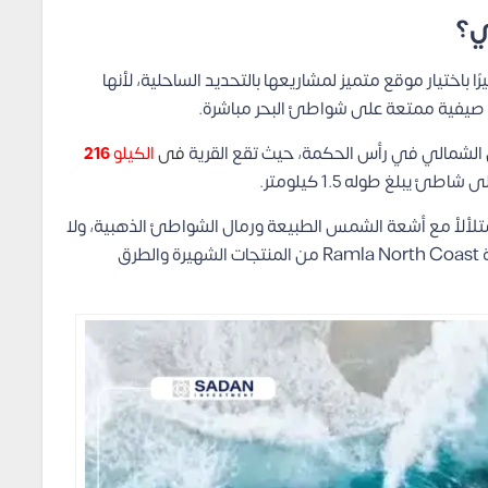
ي؟
 باختيار موقع متميز لمشاريعها بالتحديد الساحلية، لأنها
زة صيفية ممتعة على شواطئ البحر مباشرة.
حل الشمالي في رأس الحكمة، حيث تقع القرية
ف
ى
الكيلو
216
ئ يبلغ طوله 1.5 كيلومتر.
تلألأ مع أشعة الشمس الطبيعة ورمال الشواطئ الذهبية، ولا
تقتصر المزايا على جمال الشاطئ فقط، بل يعد قرب قرية Ramla North Coast من المنتجات الشهيرة والطرق