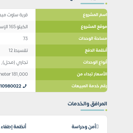
قرية ساوث ميد
اسم المشروع
الكيلو 165 الإسكندرية مطروح
موقع المشروع
73
مساحة الوحدات
تقسيط 12
أنظمة الدفع
تجاري (محل)
,
ش
أنواع الوحدات
meter
181,000
الأسعار تبداء من
110980022
رقم خدمة المبيعات
المرافق والخدمات
أمن وحراسة
أنظمة إطفاء ا