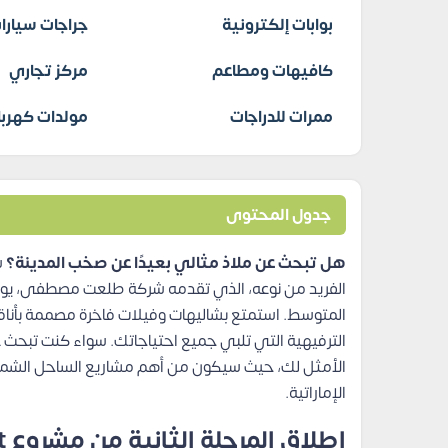
بوابات إلكترونية
جراجات سيارا
كافيهات ومطاعم
مركز تجاري
ممرات للدراجات
مولدات كهربا
جدول المحتوى
هل تبحث عن ملاذ مثالي بعيدًا عن صخب المدينة؟
س
الفريد من نوعه، الذي تقدمه شركة طلعت مصطفى، يوفر 
المتوسط. استمتع بشاليهات وفيلات فاخرة مصممة بأنا
الترفيهية التي تلبي جميع احتياجاتك. سواء كنت تبحث ع
الأمثل لك، حيث سيكون من أهم مشاريع الساحل الشما
الإماراتية.
إطلاق المرحلة الثانية من مشروع south med egypt