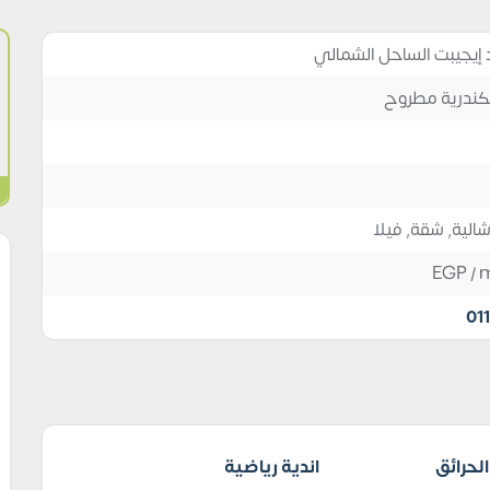
 إيجيبت الساحل الشمالي
الية
,
شقة
,
فيلا
EGP
/ 
01
لحرائق
اندية رياضية