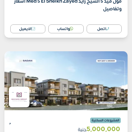
مول ميد 5 الشيخ زايد Med 5 El Sheikh Zayed أسعار
وتفاصيل
اتصل
واتساب
الايميل
المشروعات السكنية
5٬000٬000
جنية