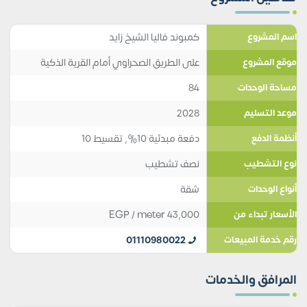
كمبوند فاليا الشيخ زايد
اسم المشروع
على الطريق الصحراوي أمام القرية الذكية
موقع المشروع
84
مساحة الوحدات
2028
موعد التسليم
دفعة مبدئية 10%, تقسيط 10
أنظمة الدفع
نصف تشطيب
نوع التشطيب
شقة
أنواع الوحدات
EGP
/ meter
43,000
الأسعار تبداء من
01110980022
رقم خدمة المبيعات
المرافق والخدمات