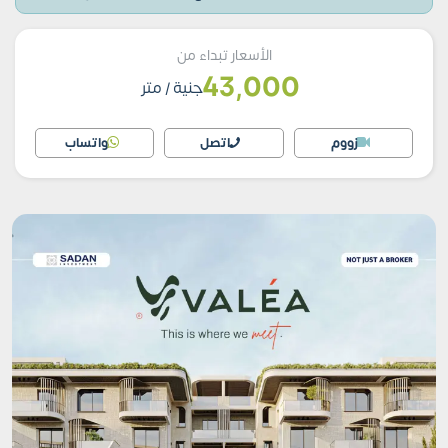
الأسعار تبداء من
43,000
جنية
/ متر
زووم
اتصل
واتساب