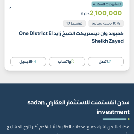
المشروعات السكنية
2٬100٬000
جنية
10% دفعة مبدئية
تقسيط 10
كمبوند وان ديستريكت الشيخ زايد One District El
Sheikh Zayed
اتصل
واتساب
الايميل
سدن انفستمنت للاستثمار العقاري sadan
investment
مكانك الآمن لشراء جميع وحداتك العقارية لأننا بنقدم أكبر تنوع للمشاريع