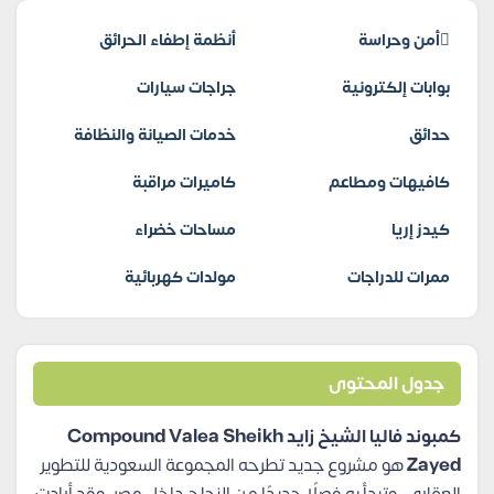
أمن وحراسة
أنظمة إطفاء الحرائق
بوابات إلكترونية
جراجات سيارات
حدائق
خدمات الصيانة والنظافة
كافيهات ومطاعم
كاميرات مراقبة
كيدز إريا
مساحات خضراء
ممرات للدراجات
مولدات كهربائية
جدول المحتوى
كمبوند فاليا الشيخ زايد Compound Valea Sheikh
Zayed
هو مشروع جديد تطرحه المجموعة السعودية للتطوير