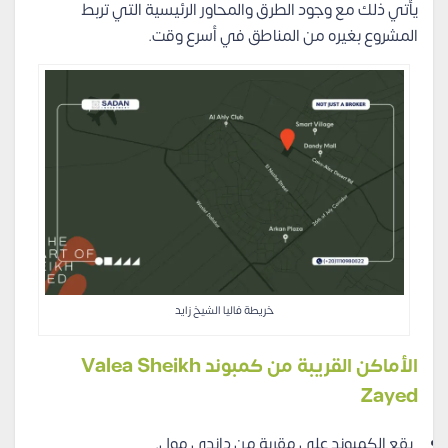
يأتي ذلك مع وجود الطرق والمحاور الرئيسية التي تربط
المشروع بغيره من المناطق في أسرع وقت.
خريطة فاليا الشيخ زايد
الأماكن القريبة من كمبوند Valea Sheikh
Zayed
يقع الكمبوند على مقربة من داندي مول.