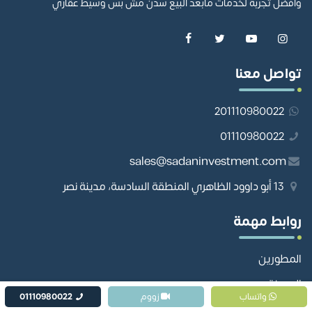
وأفضل تجربة لخدمات مابعد البيع سدن مش بس وسيط عقاري
تواصل معنا
201110980022
01110980022
sales@sadaninvestment.com
13 أبو داوود الظاهري المنطقة السادسة، مدينة نصر
روابط مهمة
المطورين
المدونة
واتساب
زووم
01110980022
تواصل معنا