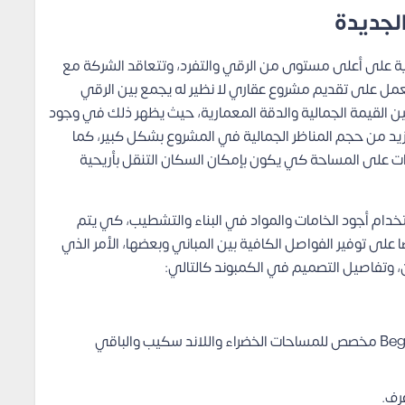
ة على أعلى مستوى من الرقي والتفرد، وتتعاقد الشركة مع
عمل على تقديم مشروع عقاري لا نظير له يجمع بين الرقي
 بين القيمة الجمالية والدقة المعمارية، حيث يظهر ذلك في وجود
يزيد من حجم المناظر الجمالية في المشروع بشكل كبير، كما
ت على المساحة كي يكون بإمكان السكان التنقل بأريحية
 الشركة في بناء Beginnings New Zayed استخدام أجود الخامات والمواد في البناء والتشطيب، كي يتم
 على توفير الفواصل الكافية بين المباني وبعضها، الأمر الذي
 وتفاصيل التصميم في الكمبوند كالتالي:
الجزء الأكبر من مساحة مشروع Beginnings New Zayed مخصص للمساحات الخضراء واللاند سكيب والباقي