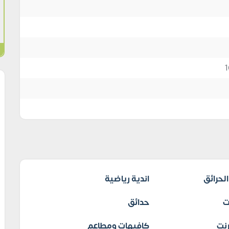
لحرائق
اندية رياضية
ت
حدائق
نت
كافيهات ومطاعم