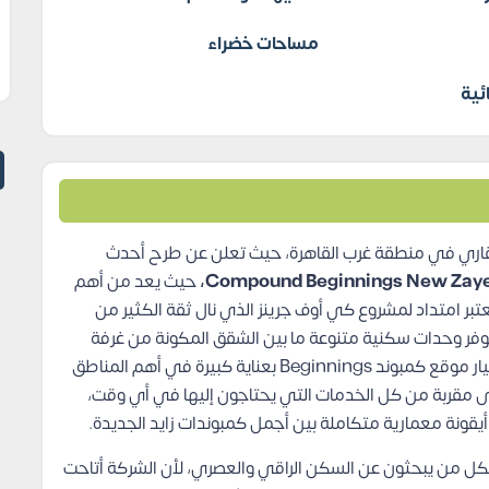
مساحات خضراء
ئية
العقاري في منطقة غرب القاهرة، حيث تعلن عن طرح أحدث
حيث يعد من أهم
ر امتداد لمشروع كي أوف جرينز الذي نال ثقة الكثير من
وفر وحدات سكنية متنوعة ما بين الشقق المكونة من غرفة
وغرفتين و3 غرف، وقد حرصت في الوقت نفسه على اختيار موقع كمبوند Beginnings بعناية كبيرة في أهم المناطق
لى مقربة من كل الخدمات التي يحتاجون إليها في أي وقت،
أيقونة معمارية متكاملة بين أجمل كمبوندات زايد الجديدة.
Beginnings  اختيار مثالي لكل من يبحثون عن السكن الراقي والعصري، لأن الشركة أتاحت