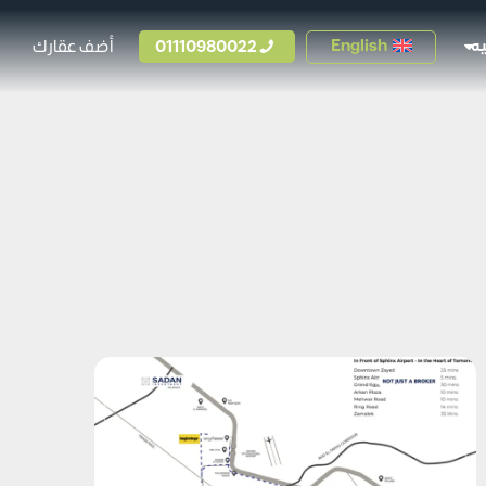
01110980022
أضف عقارك
English
ه