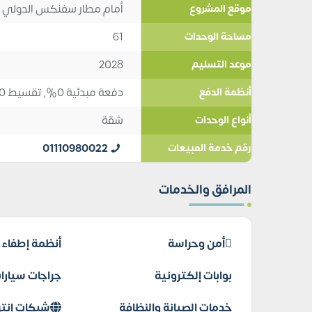
أمام مطار سفنكس الدولي
موقع المشروع
61
مساحة الوحدات
2028
موعد التسليم
دفعة مبدئية 0%, تقسيط 10
أنظمة الدفع
شقة
أنواع الوحدات
01110980022
رقم خدمة المبيعات
المرافق والخدمات
أمن وحراسة
أنظمة إطفاء ا
بوابات إلكترونية
جراجات سيارا
خدمات الصيانة والنظافة
شبكات إنتر