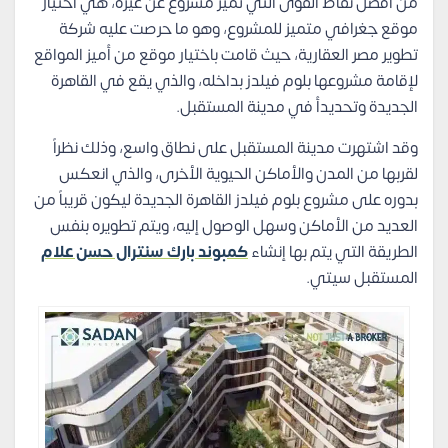
من أفضل نقاط القوى التي تميز مشروع عن غيره، هي اختيار
موقع جغرافي متميز للمشروع، وهو ما حرصت عليه شركة
تطوير مصر العقارية، حيث قامت باختيار موقع من أميز المواقع
لإقامة مشروعها بلوم فيلدز بداخله، والذي يقع في القاهرة
الجديدة وتحديدأ في مدينة المستقبل.
وقد اشتهرت مدينة المستقبل على نطاق واسع، وذلك نظراً
لقربها من المدن والأماكن الحيوية الأخرى، والذي انعكس
بدوره على مشروع بلوم فيلدز القاهرة الجديدة ليكون قريباً من
العديد من الأماكن وسهل الوصول إليه، ويتم تطويره بنفس
الطريقة التي يتم بها إنشاء
كمبوند بارك سنترال حسن علام
المستقبل سيتي.