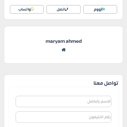
زووم
اتصل
واتساب
maryam ahmed
تواصل معنا