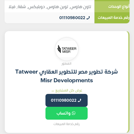
تاون هاوس
,
توين هاوس
,
دوبليكس
,
شقة
,
فيلا
أنواع الوحدات
01110980022
رقم خدمة المبيعات
المطور
شركة تطوير مصر للتطوير العقاري Tatweer
Misr Developments
عرض كل المشاريع →
01110980022
واتساب
رقم خدمة المبيعات