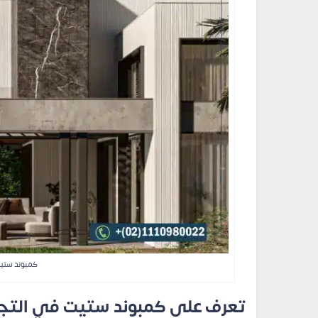
كمبوند ستي
تعرف على كمبوند ستيت في التجم