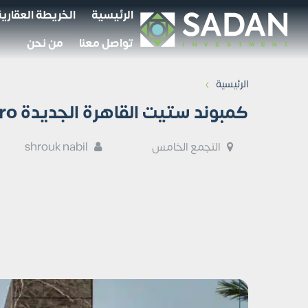
الرئيسية
الخريطة العقارية
تواصل معنا
من نحن
›
الرئيسية
كمبوند ستيت القاهرة الجديدة Stei8ht New Cairo أسعار وتفاصيل
التجمع الخامس
shrouk nabil