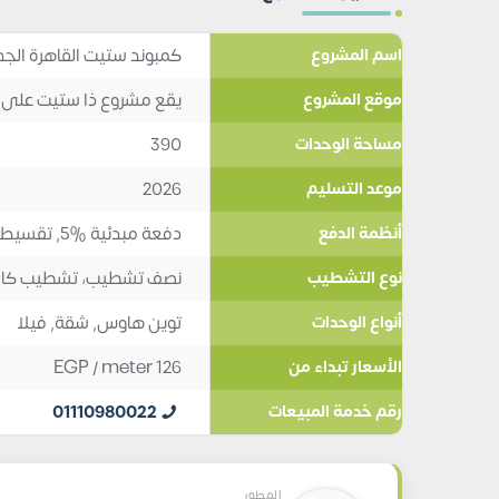
كمبوند ستيت القاهرة الجديدة Stei8ht New Cairo أسعار
اسم المشروع
يقع مشروع ذا ستيت على 
موقع المشروع
390
مساحة الوحدات
2026
موعد التسليم
دفعة مبدئية %5, تقسيط 7 سنوات
أنظمة الدفع
نصف تشطيب، تشطيب كا
نوع التشطيب
توين هاوس
,
شقة
,
فيلا
أنواع الوحدات
EGP
/ meter
126
الأسعار تبداء من
01110980022
رقم خدمة المبيعات
المطور