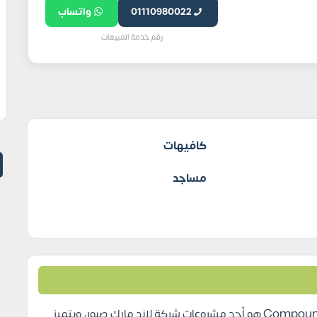
01110980022
واتساب
رقم خدمة المبيعات
كافيهات
مساجد
كمبوند ستيت القاهرة الجديدة Compound Stei8ht New Cairo هو أحد مشروعات شركة لاند مارك صبور، ويتميز