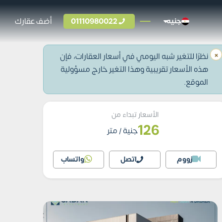
01110980022
أضف عقارك
جنيه
×
نظرًا للتغير شبه اليومي في أسعار العقارات، فإن
هذه الأسعار تقريبية وهذا التغير خارج مسؤولية
الموقع.
الأسعار تبداء من
126
جنية
/ متر
زووم
اتصل
واتساب