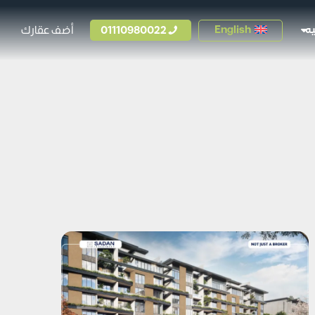
01110980022
أضف عقارك
English
ه