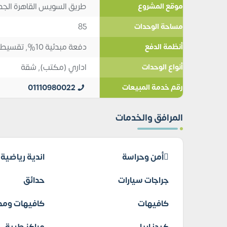
طريق السويس القاهرة الجد
موقع المشروع
85
مساحة الوحدات
دفعة مبدئية 10%, تقسيط 8
أنظمة الدفع
اداري (مكتب)
,
شقة
أنواع الوحدات
01110980022
رقم خدمة المبيعات
المرافق والخدمات
أمن وحراسة
اندية رياضية
جراجات سيارات
حدائق
كافيهات
كافيهات ومط