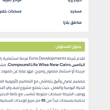
كيدز إريا
مراكز طبية
مساجد
مساحات خضرا
مناطق بلازا
جدول المحتوى
تقدم شركة Eons Developments فرصة استثمارية رائعة في القاهرة الجديدة وهي
الخامس Compound Life Wise New Cairo
، مشر
مريحة أو استثمار مضمون ومربح، فهو عبارة عن كمبون
للحياة اليومية والعمل، حيث يتمتع مشروع لايف وايز ا
ووفرت الشركة مساحات متنوعة تتناسب مع كافة الاحتيا
تحتاجه بمساحات تبدأ من
85
متر مربع للوحدات السكنية