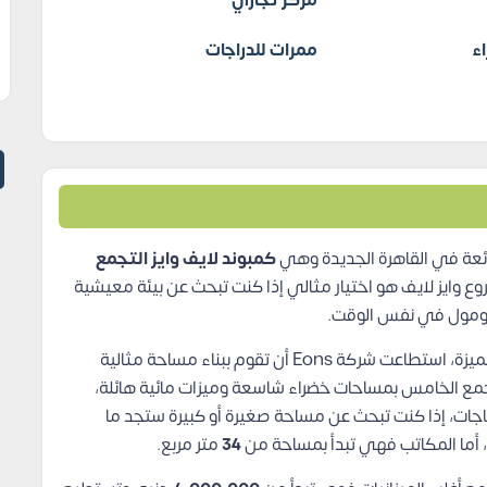
مركز تجاري
ء
ممرات للدراجات
كمبوند لايف وايز التجمع
وع وايز لايف هو اختيار مثالي إذا كنت تبحث عن بيئة معيشية
د ومول في نفس الوقت.
بتصميم عصري وأنيق يتماشى مع التصاميم الأوروبية المميزة، استطاعت شركة Eons أن تقوم ببناء مساحة مثالية
لتجمع الخامس بمساحات خضراء شاسعة وميزات مائية هائلة،
جات، إذا كنت تبحث عن مساحة صغيرة أو كبيرة ستجد ما
، أما المكاتب فهي تبدأ بمساحة من
34
متر مربع.