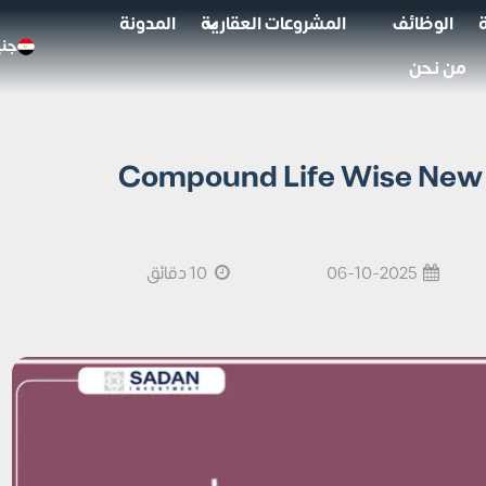
الوظائف
المشروعات العقارية
المدونة
جني
من نحن
كمبوند لايف وايز التجمع الخامس Compound Life Wise New
06-10-2025
10 دقائق