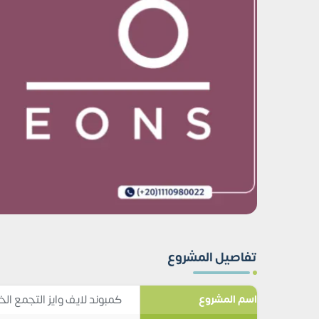
تفاصيل المشروع
كمبوند لايف وايز التجمع الخامس ife Wise New Cairo
اسم المشروع