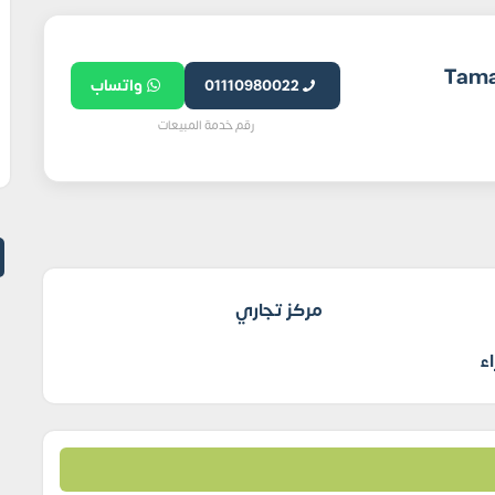
ير العقاري Tamayoz
01110980022
واتساب
رقم خدمة المبيعات
مركز تجاري
ء