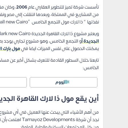
تأسست شركة تميز للتطوير العقاري عام
2006
، وكان مق
من المشاريع في المملكة، وبعدها انتقلت إلى مصر ون
نفذتها ” ذا لارك مول التجمع الخامس “the lark mall new Cairo”.
ويعتبر مشروع ذا لارك القاهرة الجديدة the lark new Cairo هو المشروع الرابع للشركة ويقع في
الجديدة أ
و التجمع الخامس، وهو مشروع تجاري يوجد به 
يمكنك الحصول على نفس الميزات ايضا في
مول بارك ا
تابعنا خلال السطور القادمة للتعرف بشكل أكبر عن مس
الخامس:
زووم
أين يقع مول ذا لارك القاهرة الجدي
من أهم الأشياء التي يبحث عنها العميل في أي مشروع س
من كل المجتمعات السكنية والطرق الهامة: