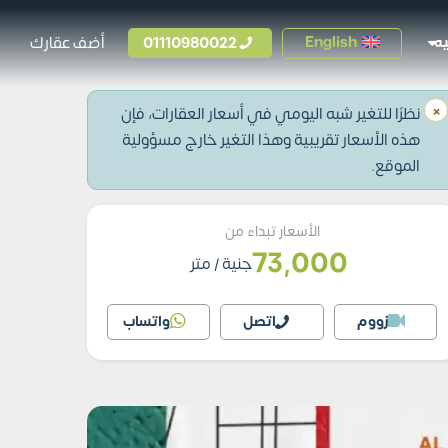
01110980022
أضف عقارك
English
ه
×
نظرًا للتغير شبه اليومي في أسعار العقارات، فإن
هذه الأسعار تقريبية وهذا التغير خارج مسؤولية
الموقع.
الأسعار تبداء من
73,000
جنية
/ متر
زووم
اتصل
واتساب