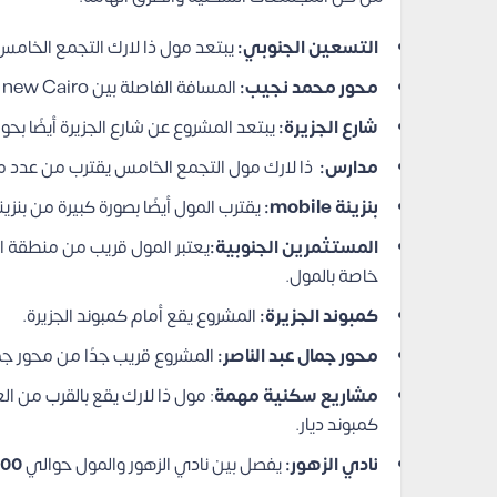
التسعين الجنوبي:
يبتعد مول ذا لارك التجمع الخامس 
محور محمد نجيب:
المسافة الفاصلة بين the lark mall new Cairo وبين محور محمد نجيب يعتبر دقيقة أيضًا.
شارع الجزيرة:
يبتعد المشروع عن شارع الجزيرة أيضًا بح
مدارس:
ذا لارك مول التجمع الخامس يقترب من عدد من المدارس 
بنزينة mobile:
يقترب المول أيضًا بصورة كبيرة من بنزينة obile
المستثمرين الجنوبية:
يعتبر المول قريب من منطقة ال
خاصة بالمول.
كمبوند الجزيرة:
المشروع يقع أمام كمبوند الجزيرة.
محور جمال عبد الناصر:
المشروع قريب جدًا من محور جما
مشاريع سكنية مهمة
: مول ذا لارك يقع بالقرب من ا
كمبوند ديار.
نادي الزهور:
يفصل بين نادي الزهور والمول حوالي
800