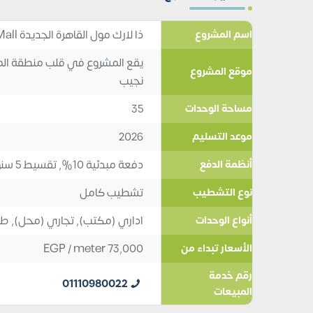
ذا لارك مول القاهرة الجديدة The Lark Mall أسعار ومساحات
اسم المشروع
يقع المشروع في قلب منطقة الم
موقع المشروع
نجيب
35
مساحة الوحدات
2026
موعد التسليم
دفعة مبدئية 10%, تقسيط 5 سنوات
أنظمة الدفع
تشطيب كامل
نوع التشطيب
اداري (مكتب)
,
تجاري (محل)
,
طب
أنواع الوحدات
EGP
/ meter
73,000
الأسعار تبداء من
رقم خدمة
01110980022
المبيعات