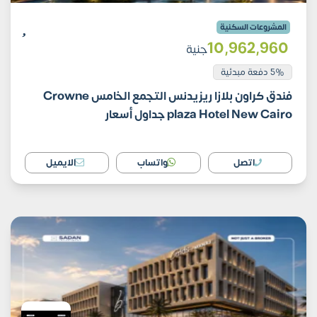
المشروعات السكنية
10٬962٬960
جنية
5% دفعة مبدئية
فندق كراون بلازا ريزيدنس التجمع الخامس Crowne
plaza Hotel New Cairo جداول أسعار
اتصل
واتساب
الايميل