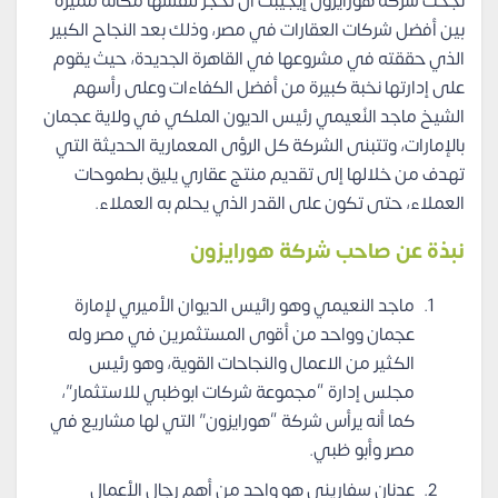
نجحت شركة هورايزون إيجيبت أن تحجز لنفسها مكانة مميزة
بين أفضل شركات العقارات في مصر، وذلك بعد النجاح الكبير
الذي حققته في مشروعها في القاهرة الجديدة، حيث يقوم
على إدارتها نخبة كبيرة من أفضل الكفاءات وعلى رأسهم
الشيخ ماجد النُعيمي رئيس الديون الملكي في ولاية عجمان
بالإمارات، وتتبنى الشركة كل الرؤى المعمارية الحديثة التي
تهدف من خلالها إلى تقديم منتج عقاري يليق بطموحات
العملاء، حتى تكون على القدر الذي يحلم به العملاء.
نبذة عن صاحب شركة هورايزون
ماجد النعيمي وهو رائيس الديوان الأميري لإمارة
عجمان وواحد من أقوى المستثمرين في مصر وله
الكثير من الاعمال والنجاحات القوية، وهو رئيس
مجلس إدارة “مجموعة شركات ابوظبي للاستثمار”،
كما أنه يرأس شركة “هورايزون” التي لها مشاريع في
مصر وأبو ظبي.
عدنان سفاريني هو واحد من أهم رجال الأعمال