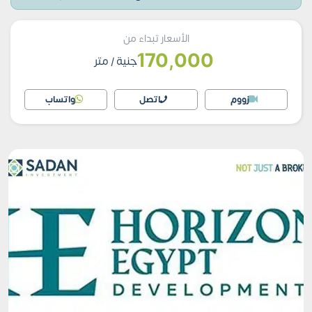
الأسعار تبداء من
170,000
جنية
/ متر
زووم
اتصل
واتساب