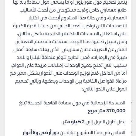
يتميز تصميم مول هورايزون او ما يسمى مول سعادة بأنه لها
طابع معماري خاص وفريد مستوحى من أحدث الأساليب
المعمارية، وفي حالة هذا المشروع أبدعت في اختيار
التصميمات التي تواكب العصر الحالي من حيث القدرة الكبيرة
على استغلال المساحات الداخلية والخارجية بشكل مثالي،
وفي سبيل تحقيق هذا الهدف استعانت بالمصمم المعماري
الغني عن التعريف عدنان سفاريني، الذي يملك سابقة أعمال
كبيرة في الإمارات، فمن الخارج تتوفر منطقة للبلازا واللاند
سكيب التي تمنح جميع الوحدات إطلالات مريحة على الدوام،
أما من الداخل فتم توزيع الوحدات على الأدوار بشكل مميز مع
مراعاة الفواصل الكافية بين الوحدات وبعضها، ويأتي تصميم
المول على النحو التالي:
المساحة الإجمالية في مول سعادة القاهرة الجديدة تبلغ
370,000 متر مربع
.
يصل طول المول إلى
2 كيلو متر
.
المباني في هذا المشروع عبارة عن
دور أرضي و5 أدوار