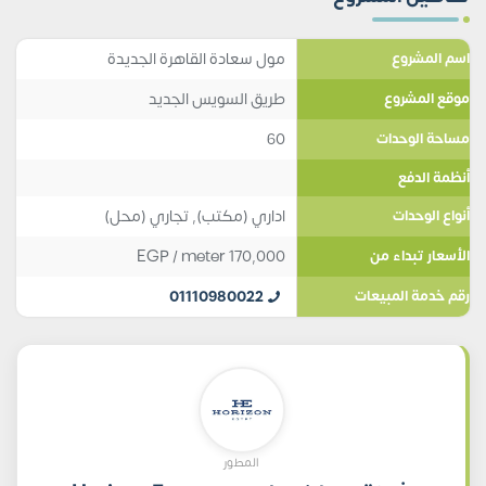
مول سعادة القاهرة الجديدة
اسم المشروع
طريق السويس الجديد
موقع المشروع
60
مساحة الوحدات
أنظمة الدفع
اداري (مكتب)
,
تجاري (محل)
أنواع الوحدات
EGP
/ meter
170,000
الأسعار تبداء من
01110980022
رقم خدمة المبيعات
المطور