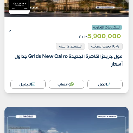
المشروعات الإدارية
5٬900٬000
جنية
10% دفعة مبدئية
تقسيط 12 سنة
مول جريدز القاهرة الجديدة Grids New Cairo جداول
أسعار
اتصل
واتساب
الايميل