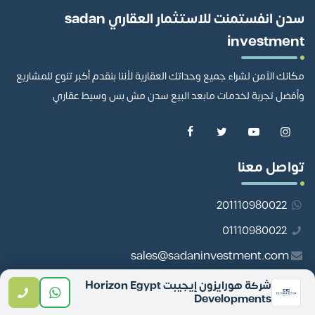
سدن انفستمنت للاستثمار العقاري sadan
investment
مكانك الآمن لشراء جميع وحداتك العقارية لأننا بنقدم أكبر تنوع للمشاريع
وأفضل تجربة لخدمات مابعد البيع سدن مش بس وسيط عقاري
تواصل معنا
201110980022
01110980022
sales@sadaninvestment.com
13 أبو داوود الظاهري المنطقة السادسة، مدينة نصر
شركة هورايزون إيجيبت Horizon Egypt
Developments