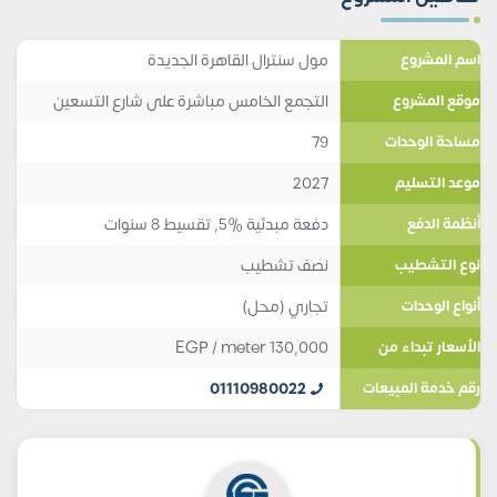
مول سنترال القاهرة الجديدة
اسم المشروع
التجمع الخامس مباشرة على شارع التسعين
موقع المشروع
79
مساحة الوحدات
2027
موعد التسليم
دفعة مبدئية %5, تقسيط 8 سنوات
أنظمة الدفع
نصف تشطيب
نوع التشطيب
تجاري (محل)
أنواع الوحدات
EGP
/ meter
130,000
الأسعار تبداء من
01110980022
رقم خدمة المبيعات