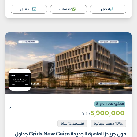
اتصل
واتساب
الايميل
المشروعات الإدارية
5٬900٬000
جنية
10% دفعة مبدئية
تقسيط 12 سنة
مول جريدز القاهرة الجديدة Grids New Cairo جداول