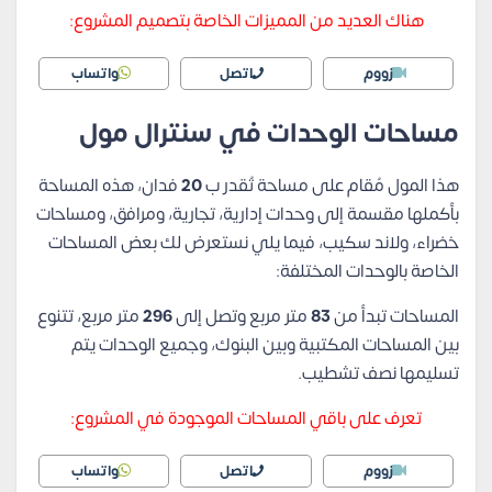
هناك العديد من المميزات الخاصة بتصميم المشروع:
زووم
اتصل
واتساب
مساحات الوحدات في سنترال مول
هذا المول مُقام على مساحة تُقدر ب
20
فدان، هذه المساحة
بأكملها مقسمة إلى وحدات إدارية، تجارية، ومرافق، ومساحات
خضراء، ولاند سكيب، فيما يلي نستعرض لك بعض المساحات
الخاصة بالوحدات المختلفة:
المساحات تبدأ من
83
متر مربع وتصل إلى
296
متر مربع، تتنوع
بين المساحات المكتبية وبين البنوك، وجميع الوحدات يتم
تسليمها نصف تشطيب.
تعرف على باقي المساحات الموجودة في المشروع:
زووم
اتصل
واتساب