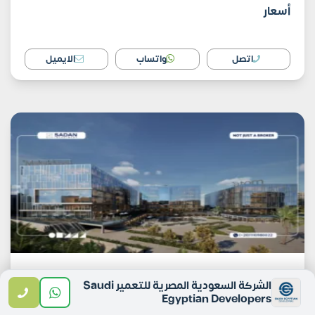
أسعار
اتصل
واتساب
الايميل
المشروعات الإدارية
الشركة السعودية المصرية للتعمير Saudi
170٬000
Egyptian Developers
جنية
/ متر