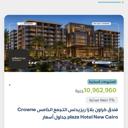
المشروعات السكنية
10٬962٬960
جنية
5% دفعة مبدئية
فندق كراون بلازا ريزيدنس التجمع الخامس Crowne
plaza Hotel New Cairo جداول أسعار