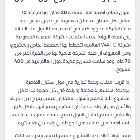
المول مٌقام بأكمله على مساحة
20
فدان، ويضم عدد
10
مباني، كل مبنيان متصلان ببعضهما عن طريق تيراس، وقد
بذلت الشركة مجهود كبير في تصميم هذا المول منذ البداية
إلى نقطة النهاية، حيث استعانت الشركة المصرية السعودية
بشركة WATG العالمية لتخطط لها المخطط الخاص بالمشروع،
ومن المعروف أن هذه الشركة عالمية لها من الخبرة أكثر من
70
عام، وقد سلمت مشاريع عديدة حول العالم تزيد عن
400
مشروع.
إذا قررت امتلاك وحدة تجارية في مول سنترال القاهرة
الجديدة، ستشعر بالفخامة والراحة في كل خطوة لك داخل
المشروع، لأنه مُصمم بأسلوب معماري متميز، يمزج بين الحرية،
والأمان في آن واحد، حيث أن المشروع يعتبر أنيق بشكل كبير،
والمباني جميعها داخل المول تتمتع بسماء مفتوحة وصافية،
للمساهمة في صفاء ذهن الموظفين وتحسين نفسياتهم.
بينما البوابات الخاصة بالمشروع جميعها تتسم بوجود مظلات