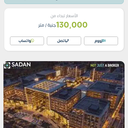
الأسعار تبداء من
130,000
جنية
/ متر
زووم
اتصل
واتساب