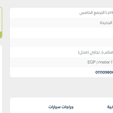
الجديدة
(مكتب)
,
تجاري (محل)
EGP
/ meter
1
01110980
نية
جراجات سيارات