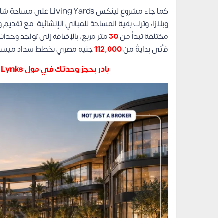
كما جاء مشروع لينكس s
وبلازا، وترك بقية المساحة للمباني الإنشائية، مع تقد
مختلفة تبدأ من
30
فأتى بدايةً من
112,000
جنيه مصري بخطط سداد ميسرة
بادر بحجز وحدتك في مول Lynks واستفد من أسعار اللونش: