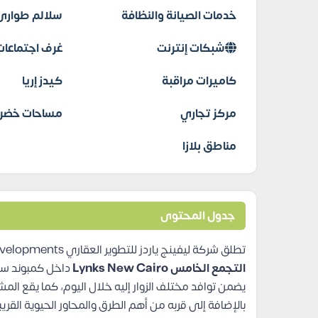
خدمات الصيانة والنظافة
سلالم طوارئ
شبكات إنترنت
غرف اجتماعات
كاميرات مراقبة
كيدز إريا
مركز تجاري
مساحات خضرا
مناطق بلازا
جدول المحتوى
تطلق شركة ليفينج ياردز للتطوير العقاري Living Yards Developments مشروعها التجاري الجديد
التجمع الخامس Lynks New Cairo
داخل كمبوند سولا
يضمن توافد مختلف الزوار إليه خلال اليوم، كما يقع ال
بالإضافة إلى قربه من أهم الطرق والمحاور الحيوية القري