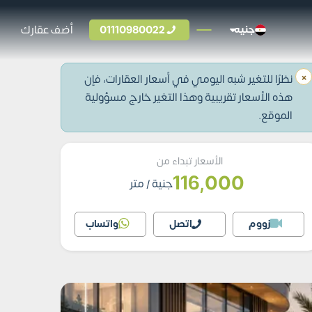
01110980022
أضف عقارك
جنيه
×
نظرًا للتغير شبه اليومي في أسعار العقارات، فإن
هذه الأسعار تقريبية وهذا التغير خارج مسؤولية
الموقع.
الأسعار تبداء من
116,000
جنية
/ متر
زووم
اتصل
واتساب