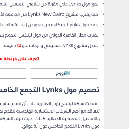
يقع مول Lynks على مقربة من شارعي التسعين الشمالي والجنوبي في غضون
كما يقترب مشروع Lynks New Cairo من الجامعة الأمريكية بنحو
يبعد مول Lynks نيو كايرو من محور بن زايد الشمالي بنحو
يقترب مطار القاهرة الدولي من مول لينكس التجمع بن
يتصل مشروع Lynks بمدينتي والرحاب نحو
12
دقيقة.
تعرف على خريطة مو
زووم
تصميم مول Lynks التجمع الخامس
اعتمدت شركة ليفينج ياردز العقارية على أن تقدم مشر
تتعاقد مع أهم الشركات الاستشارية الهندسية لتقدم تص
والتفاصيل المعمارية الجمالية كذلك، حيث تهتم الشركة
مول Lynks التجمع الخامس دون أية عوائق.