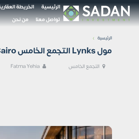
الرئيسية
الخريطة العقارية
تواصل معنا
من نحن
›
الرئيسية
مول Lynks التجمع الخامس Lynks New Cairo جداول أسعار
التجمع الخامس
Fatma Yehia