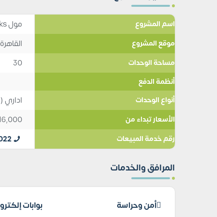
مول Lynks التجمع الخامس
اسم المشروع
القاهرة 
موقع المشروع
30
مساحة الوحدات
أنظمة الدفع
اداري 
أنواع الوحدات
16,000
الأسعار تبداء من
022
رقم خدمة المبيعات
المرافق والخدمات
أمن وحراسة
بوابات إلكترو