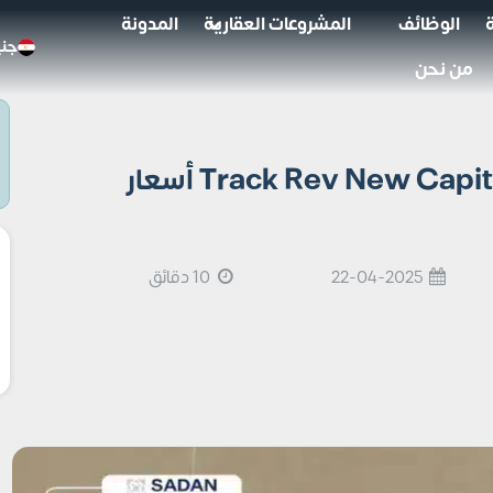
الوظائف
المشروعات العقارية
المدونة
جني
من نحن
مول تراك ريف العاصمة الإدارية Track Rev New Capital أسعار
22-04-2025
10 دقائق