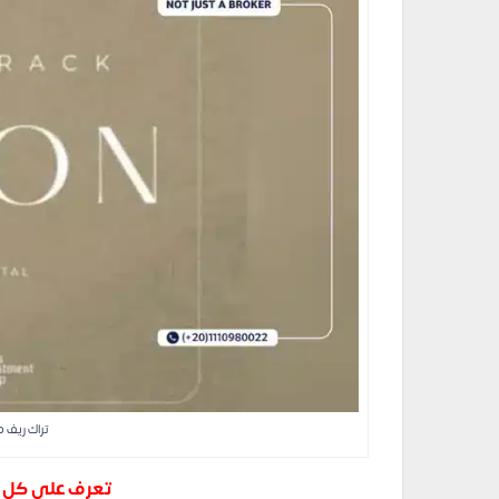
تراك ريف م
تعرف على كل ت