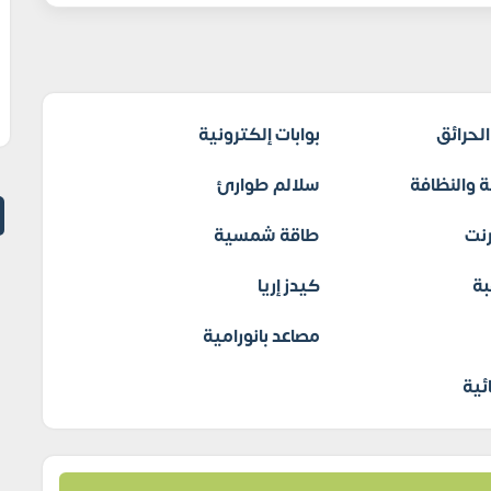
لحرائق
بوابات إلكترونية
 والنظافة
سلالم طوارئ
نت
طاقة شمسية
بة
كيدز إريا
مصاعد بانورامية
ئية