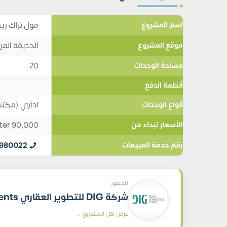
مول تراك ريف
اسم المشروع
الحديقة المر
موقع المشروع
20
مساحة الوحدات
أنظمة الدفع
اداري (مكت
أنواع الوحدات
ter
90,000
الأسعار تبداء من
0980022
رقم خدمة المبيعات
المطور
شركة DIG للتطوير العقاري DIG Developments
عرض كل المشاريع →