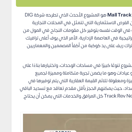
هو المشروع الأحدث الذي تطرحه شركة DIG
الفرص الاستثمارية التي تتمثل في المحلات التجارية
كة في الوقت نفسه بتوفير كل مقومات النجاح في المول من
اتيجية في العاصمة الإدارية، الأمر الذي يوف أعلى ترافيك
تراك ريف على يد كوكبة من أكفأ المصممين والمعماريين
 في هذا المشروع تنوعًا كبيرًا في مساحات الوحدات، واختيارها بناءًا على
و عيادات وهو ما يضمن تجربة متكاملة ومميزة لجميع
ة ومعقولة تلائم القيمة العقارية التي يتم توفيرها في
لسداد، حيث يمكنهم الحجز بأقل مقدم تعاقد مع تسديد الباقي
على عدة سنوات بدون فوائد، كما يوجد في Track Rev New Capital كل المرافق والخدمات التي يمكن أن يحتاج