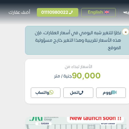
01110980022
أضف عقارك
English
ه
×
نظرًا للتغير شبه اليومي في أسعار العقارات، فإن
هذه الأسعار تقريبية وهذا التغير خارج مسؤولية
الموقع.
الأسعار تبداء من
90,000
جنية
/ متر
زووم
اتصل
واتساب