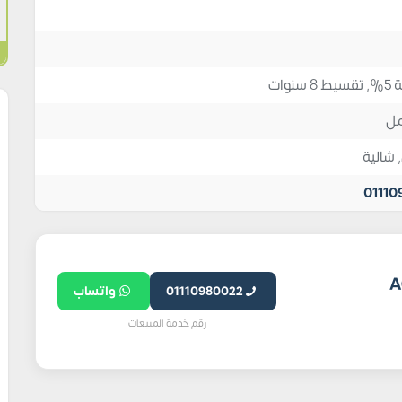
نوات
ل
,
شالية
01110
عقاري AOG
01110980022
واتساب
رقم خدمة المبيعات