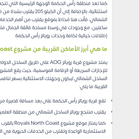
كما تعد منطقة رأس الحكمة الوجهة الرئيسية التي تتجه إ
استثنائية، بالإضافة إلى أن
الشمالي، فأنت هنا مُحاط بموقع يقترب من أهم الخدمات
ساعتين، مع وجودك في وسط مساحة فائقة الجمال مليئة با
إطلالات خيالية لكافة وحدات رويالز رأس الحكمة.
ما هي أبرز الأماكن القريبة من مشروع Royals North Coast؟
يمتد مشروع قرية رويالز AOG على 
للإجازات السريعة أو الإقامة الموسمية، حيث يقع المشر
الساحل الشمالي ليكون وجهتك الاستثنائية بسعر تناف
القريبة ما يلي:
تقع قرية رويالز رأس الحكمة على بعد مسافة قصيرة من 
يقترب منتجع رويالز الساحل الشمالي من منطقة العلمي
كما يمتاز م
الاستثمارية الواعدة وتقترب من الخدمات الحيوية في ا