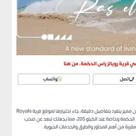
ي قرية رويالز راس الحكمة، من هنا
اتصل
واتساب
عبر اهتمام بالغ من شركة AOG بوجود عملائها في مكان مميز ينفرد بتفاصيل دقيقة، جاء اختيارها لموقع قرية Royals
الساحل في منطقة استثمارية تنموية واعدة وهي رأس الحكمة وخاصة عند الكيلو 205، مما يجعلك تبعد عن صخب
ربة من أهم المحاور والطرق والخدمات الحيوية.