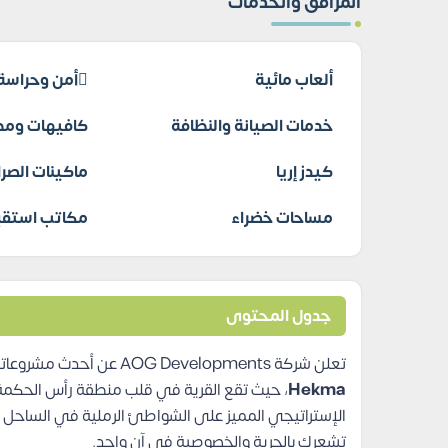
المرافق والخدمات
ألعاب مائية
أمن وحراسة
خدمات الصيانة والنظافة
كافيهات ومط
كيدز إريا
ماكينات الصرا
مساحات خضراء
مكاتب استقب
جدول المحتوى
تعلن شركة AOG Developments عن أحدث مشروعاتها الساحلية
Hekma
، حيث تقع القرية في قلب منطقة رأس الحكمة 
الإستراتيجي المميز على الشواطئ الرملية في الساحل ا
تشعرك بالحرية والخصوصية في آنٍ واحد.