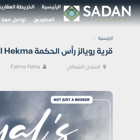
الرئيسية
الخريطة العقارية
المطورين
تواصل معنا
›
الرئيسية
قرية رويالز رأس الحكمة Royals Ras El Hekma جداول أسعار
الساحل الشمالي
Fatma Yehia