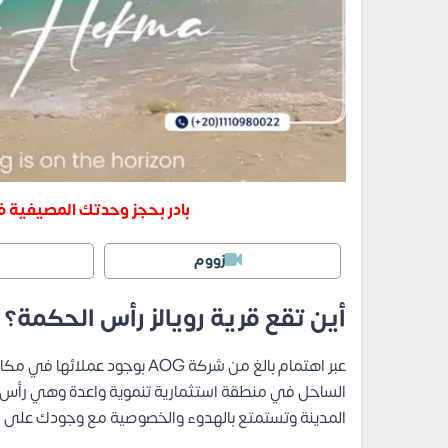
بادر بحجز وحدتك المصيفية ف
زووم
أين تقع قرية رويالز رأس الحكمة؟
المدينة وتستمتع بالهدوء والخصوصية مع وجودك على مق