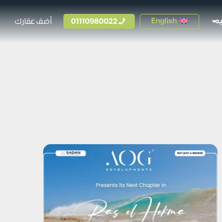
01110980022
أضف عقارك
English
ه