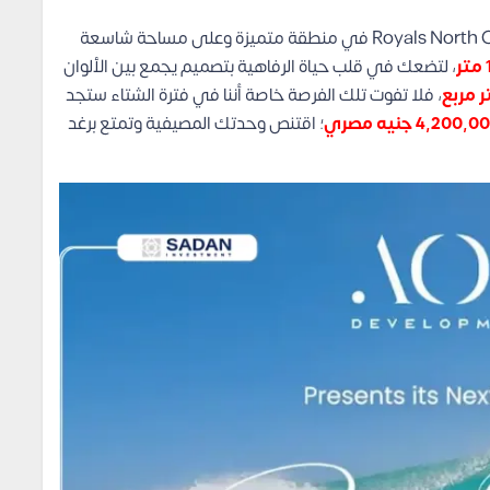
اهتمت الشركة بتطوير مشروعها الساحلي الجديد Royals North Coast في منطقة متميزة وعلى مساحة شاسعة
متر
، لتضعك في قلب حياة الرفاهية بتصميم يجمع بين الألوان
، فلا تفوت تلك الفرصة خاصة أننا في فترة الشتاء ستجد
4,200, جنيه مصري
؛ اقتنص وحدتك المصيفية وتمتع برغد