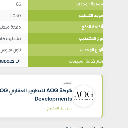
85
مساحة الوحدات
2030
موعد التسليم
دفعة مبدئية 5%, تقسيط 8 س
أنظمة الدفع
تشطيب كام
نوع التشطيب
تاون هاوس
أنواع الوحدات
980022
رقم خدمة المبيعات
المطور
شركة AOG للتطوير ال
Developments
عرض كل المشاريع →