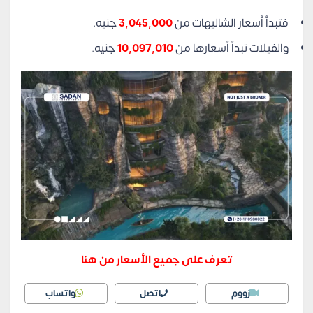
فتبدأ أسعار الشاليهات من
3,045,000
جنيه.
والفيلات تبدأ أسعارها من
10,097,010
جنيه.
تعرف على جميع الأسعار من هنا
زووم
اتصل
واتساب