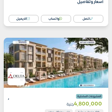
أسعار وتفاصيل
اتصل
واتساب
الايميل
المشروعات الساحلية
4٬800٬000
جنية