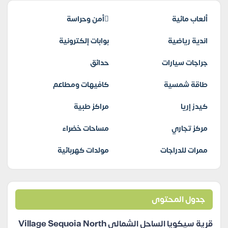
ألعاب مائية
أمن وحراسة
اندية رياضية
بوابات إلكترونية
جراجات سيارات
حدائق
طاقة شمسية
كافيهات ومطاعم
كيدز إريا
مراكز طبية
مركز تجاري
مساحات خضراء
ممرات للدراجات
مولدات كهربائية
جدول المحتوى
قرية سيكويا الساحل الشمالي Village Sequoia North