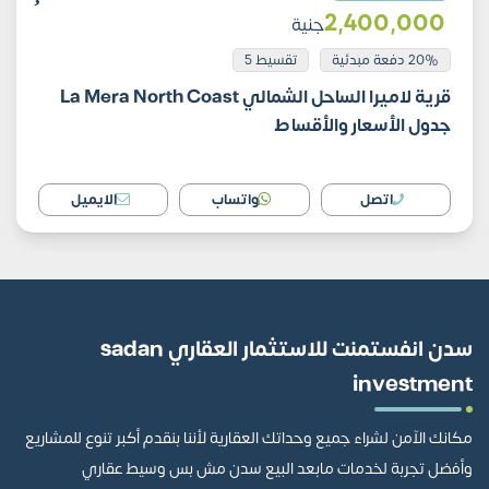
2٬400٬000
جنية
20% دفعة مبدئية
تقسيط 5
قرية لاميرا الساحل الشمالي La Mera North Coast
جدول الأسعار والأقساط
اتصل
واتساب
الايميل
سدن انفستمنت للاستثمار العقاري sadan
investment
مكانك الآمن لشراء جميع وحداتك العقارية لأننا بنقدم أكبر تنوع للمشاريع
وأفضل تجربة لخدمات مابعد البيع سدن مش بس وسيط عقاري