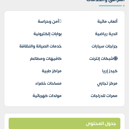
ألعاب مائية
أمن وحراسة
اندية رياضية
بوابات إلكترونية
جراجات سيارات
خدمات الصيانة والنظافة
شبكات إنترنت
كافيهات ومطاعم
كيدز إريا
مراكز طبية
مركز تجاري
مساحات خضراء
ممرات للدراجات
مولدات كهربائية
جدول المحتوى