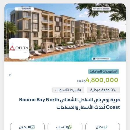
المشروعات الساحلية
4٬800٬000
جنية
0% دفعة مبدئية
تقسيط 10سنوات
قرية روم باي الساحل الشمالي Roume Bay North
Coast أحدث الأسعار والمساحات
اتصل
واتساب
الايميل