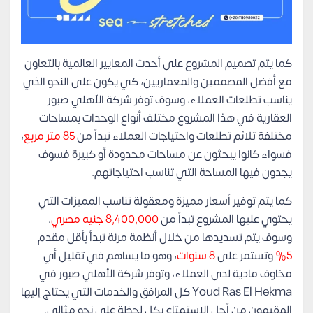
كما يتم تصميم المشروع على أحدث المعايير العالمية بالتعاون
مع أفضل المصممين والمعماريين، كي يكون على النحو الذي
يناسب تطلعات العملاء، وسوف توفر شركة الأهلي صبور
العقارية في هذا المشروع مختلف أنواع الوحدات بمساحات
مختلفة تلائم تطلعات واحتياجات العملاء تبدأ من
85 متر مربع
،
فسواء كانوا يبحثون عن مساحات محدودة أو كبيرة فسوف
يجدون فيها المساحة التي تناسب احتياجاتهم.
كما يتم توفير أسعار مميزة ومعقولة تناسب المميزات التي
يحتوي عليها المشروع تبدأ من
8,400,000 جنيه مصري
،
وسوف يتم تسديدها من خلال أنظمة مرنة تبدأ بأقل مقدم
5%
وتستمر على
8 سنوات
، وهو ما يساهم في تقليل أي
مخاوف مادية لدى العملاء، وتوفر شركة الأهلي صبور في
Youd Ras El Hekma كل المرافق والخدمات التي يحتاج إليها
المقيمون من أجل الاستمتاع بكل لحظة على نحو مثالي.