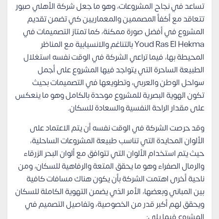
تساعد في نجاح المشروعات، وهو ما جعل شركة الأهلي صبور
تتعاقد مع أكفأ المصممين والمعماريين كي تضمن تقديم
المشروع في أفضل صورة ممكنة، كما تمتاز التصميمات في
Youd Ras El Hekma بالتناغم والانسيابية مع المناظر
المحيطة بها، فيما تراعي الشركة في الوقت نفسه استغلال
الطبيعة الساحرة التي يتواجد فيها المشروع على أجمل
سواحل الوطن والعربي، وتطويعها في التصميمات بحيث
تكون الهوية البصرية للمشروع موحدة بالكامل وهو ما ينعكس
على مقدار الراحة النفسية والسعادة للسكان.
وقد حرصت الشركة في الوقت نفسه أن يتم الاعتماد على
الألوان المحايدة التي تناسب طبيعة المشروعات الساحلية،
حيث يتم استخدام الألوان التي تتوافق مع ألوان البحر الزرقاء
والرمال الصفراء وهو ما يحقق المتعة والرفاهية للسكان، ومن
ناحية أخرى اهتمت الشركة بأن يكون هناك مسافات كافية
بين المباني وبعضها، الأمر الذي يضمن التهوية الكاملة للسكان
ويحقق لهم أكبر قدر من الخصوصية، وتفاصيل التصميم في
المشروع فيما يلي: