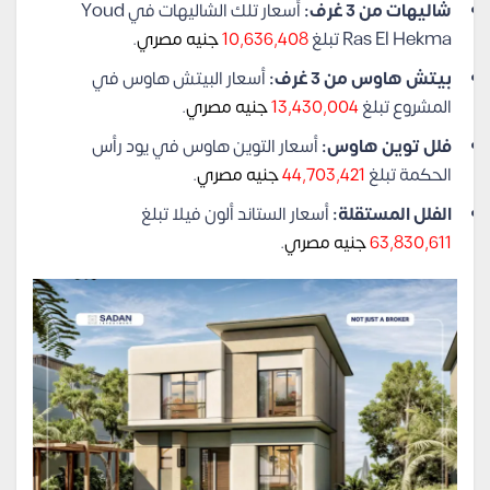
شاليهات من 3 غرف:
أسعار تلك الشاليهات في Youd
Ras El Hekma تبلغ
10,636,408
جنيه مصري
.
بيتش هاوس من 3 غرف:
أسعار البيتش هاوس في
المشروع تبلغ
13,430,004
جنيه مصري
.
فلل توين هاوس:
أسعار التوين هاوس في يود رأس
الحكمة تبلغ
44,703,421
جنيه مصري
.
الفلل المستقلة:
أسعار الستاند ألون فيلا تبلغ
63,830,611
جنيه مصري
.