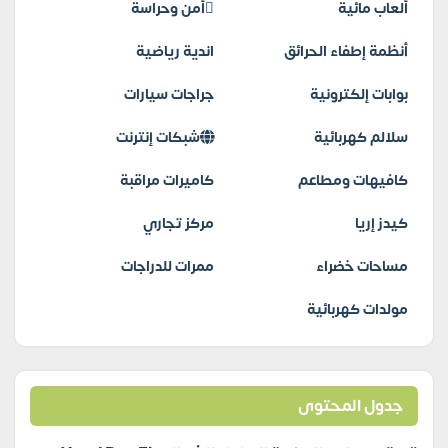
ألعاب مائية
أمن وحراسة
أنظمة إطفاء الحرائق
اندية رياضية
بوابات إلكترونية
جراجات سيارات
سلالم كهربائية
شبكات إنترنت
كافيهات ومطاعم
كاميرات مراقبة
كيدز إريا
مركز تجاري
مساحات خضراء
ممرات للدراجات
مولدات كهربائية
جدول المحتوى