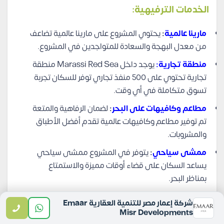
الخدمات الترفيهية:
مارينا عالمية
:
يحتوي المشروع على مارينا عالمية تضاعف
من معدل البهجة والسعادة للمتواجدين في المشروع.
منطقة تجارية:
يوجد داخل Marassi Red Sea منطقة
تجارية تحتوي على 500 منفذ تجاري توفر للسكان تجربة
تسوق متكاملة في أي وقت.
مطاعم وكافيهات على البحر
:
لضمان الرفاهية والمتعة
تم توفير مطاعم وكافيهات عالمية تقدم أفضل الأطباق
والمشروبات.
ممشى سياحي
:
يتوفر في المشروع ممشى سياحي
يساعد السكان على قضاء أوقات مميزة والاستمتاع
بمناظر البحر.
رياضات مائية
:
يوفر مشروع إعمار البحر الأحمر مختلف
شركة إعمار مصر للتنمية العقارية Emaar
الرياضات المائية مثل مثل الغوض والتجديف وغيرها.
Misr Developments