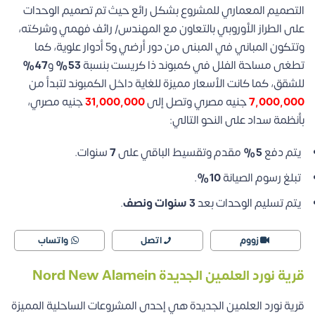
التصميم المعماري للمشروع بشكل رائع حيث تم تصميم الوحدات
على الطراز الأوروبي بالتعاون مع المهندس/ رائف فهمي وشركته،
وتتكون المباني في المبنى من دور أرضي و5 أدوار علوية، كما
تطغى مساحة الفلل في كمبوند ذا كريست بنسبة
53%
و
47%
للشقق، كما كانت الأسعار مميزة للغاية داخل الكمبوند لتبدأ من
7,000,000
جنيه مصري وتصل إلى
31,000,000
جنيه مصري،
بأنظمة سداد على النحو التالي:
يتم دفع
5%
مقدم وتقسيط الباقي على
7
سنوات.
تبلغ رسوم الصيانة
10%
.
يتم تسليم الوحدات بعد
3 سنوات ونصف
.
زووم
اتصل
واتساب
قرية نورد العلمين الجديدة Nord New Alamein
قرية نورد العلمين الجديدة هي إحدى المشروعات الساحلية المميزة