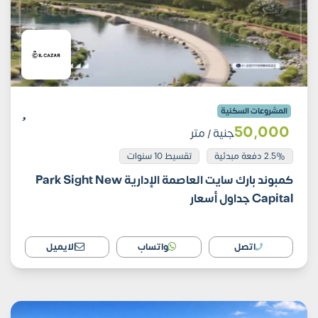
المشروعات السكنية
50٬000
جنية
/ متر
2.5% دفعة مبدئية
تقسيط 10 سنوات
كمبوند بارك سايت العاصمة الإدارية Park Sight New
Capital جداول أسعار
اتصل
واتساب
الايميل