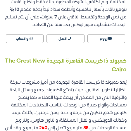
المختلفة.
ولم تكتفي الشركة المُطورة بذلك فقط ولكنها قامت
بتوفير باقات بأسعار تنافسية وأنظمة سداد تبدأ بدفع مقدم
10%
من ثمن الوحدة وتقسيط الباقي على
7
سنوات، على أن يتم تسليم
الوحدات بتشطيب سوبر لوكس بعد سنة من التعاقد.
زووم
اتصل
واتساب
كمبوند ذا كريست
القاهرة الجديدة The Crest New
Cairo
يُعد
كمبوند ذا كريست
القاهرة الجديدة من أميز مشروعات شركة
الكازار للتطوير العقاري، حيث يتمتع الكمبوند بجميع وسائل الراحة
والترفية التي من الممكن أن يبحث عنها العملاء، كما يتمتع
بمساحات وأنواع كبيرة من الوحدات لتناسب الاحتياجات المختلفة
كتوفير شقق تتكون من غرفة واحدة، ومن غرفتين، وثلاث غرف،
وكذلك الدوبلكس، والفلل المستقلة، والتاون هاوس، وتتراوح
مساحة الوحدات من
85
متر مربع لتصل إلى
240
متر مربع.
وقد أتى