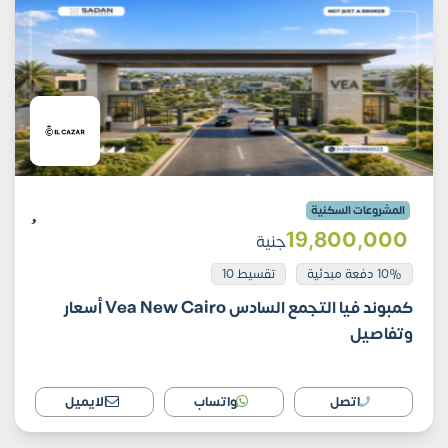
المشروعات السكنية
19٬800٬000
جنية
10% دفعة مبدئية
تقسيط 10
كمبوند فيا التجمع السادس Vea New Cairo أسعار
وتفاصيل
اتصل
واتساب
الايميل