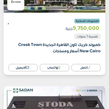
المشروعات السكنية
9٬750٬000
جنية
تقسيط 7 سنوات
كمبوند كريك تاون القاهرة الجديدة Creek Town
New Cairo أسعار ومساحات
اتصل
واتساب
الايميل