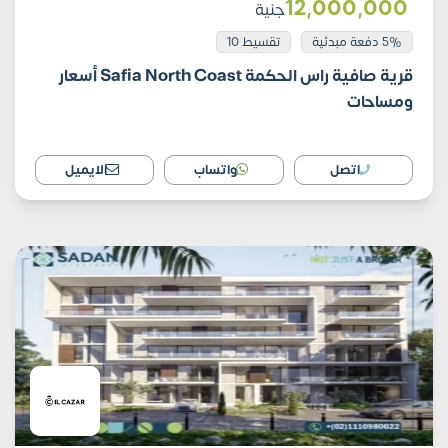
12٬000٬000
جنية
5% دفعة مبدئية
تقسيط 10
قرية صافية راس الحكمة Safia North Coast أسعار
ومساحات
اتصل
واتساب
الايميل