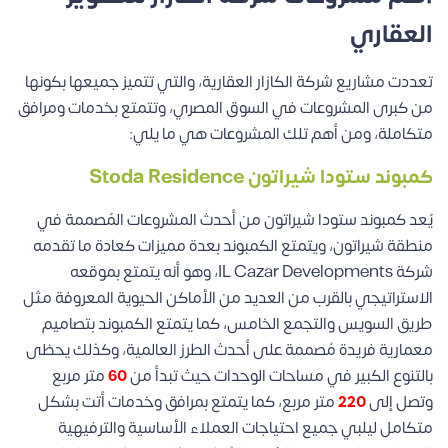
العقاري
تعددت مشاريع شركة الكازار العقارية، والتي تتميز جميعها بكونها
من كبرى المشروعات في السوق المصري، وتتمتع بخدمات ومرافق
متكاملة، ومن أهم تلك المشروعات هي ما يلي:
كمبوند ستودا شيراتون
Stoda Residence
يُعد
كمبوند ستودا شيراتون
من أحدث المشروعات المُصممة في
منطقة شيراتون، ويتمتع الكمبوند بعدة مميزات كعادة ما تقدمه
شركة IL Cazar Developments، وهو أنه يتمتع بموقعه
الاستراتيجي بالقرب من العديد من الأماكن الحيوية المعروفة مثل
طريق السويس والتجمع الخامس، كما يتمتع الكمبوند بتصاميم
معمارية فريدة مُصممة على أحدث الطرز العالمية، وكذلك يحظى
بالتنوع الكبير في مساحات الوحدات حيث تبدأ من
60
متر مربع
وتصل إلى
220
متر مربع، كما يتمتع بمرافق وخدمات أتت بشكل
متكامل ليلبي جميع احتياجات العملاء الأساسية والترفيهية