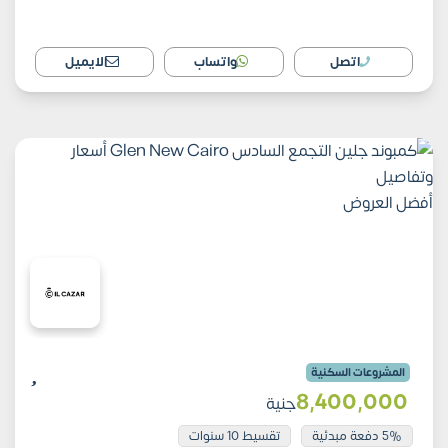
اتصل
واتساب
الايميل
أفضل العروض
المشروعات السكنية
8٬400٬000
جنية
5% دفعة مبدئية
تقسيط 10 سنوات