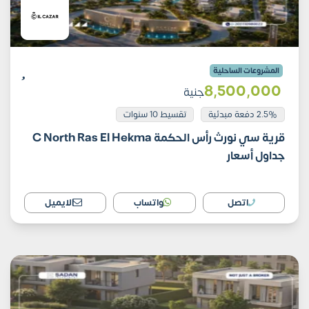
المشروعات الساحلية
8٬500٬000
جنية
2.5% دفعة مبدئية
تقسيط 10 سنوات
قرية سي نورث رأس الحكمة C North Ras El Hekma
جداول أسعار
اتصل
واتساب
الايميل