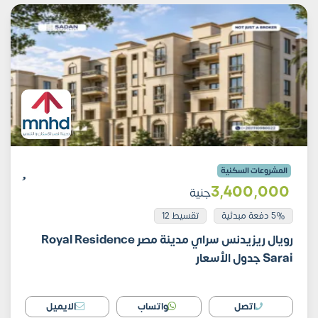
المشروعات السكنية
3٬400٬000
جنية
5% دفعة مبدئية
تقسيط 12
رويال ريزيدنس سراي مدينة مصر Royal Residence
Sarai جدول الأسعار
اتصل
واتساب
الايميل