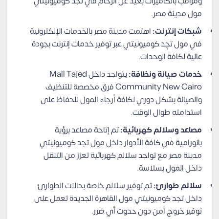
ومراقب بالكاميرات بعيد عن الزحام في تجد كوميونيتي
مول مدينة مصر.
شبكات إنترنت:
اهتمت مدينة مصر بالخدمات الإلكترونية
في مول تچِد كوميونيتي عبر توفير خدمات إنترنت بجودة
عالية لكافة الوحدات.
خدمات صيانة ونظافة:
يتواجد داخل Mall Tajed
Community New Cairo فرق مخصصة للتنظيف
والصيانة بشكل دوري لكافة أرجاء المول للحفاظ على
استدامته طوال الوقت.
مصاعد وسلالم كهربائية:
تم إتاحة مصاعد برؤية
بانورامية في كافة الأدوار داخل مول تجد كوميونيتي
مدينة مصر مع تواجد سلالم كهربائية تعزز من التنقل
داخل المول بسلاسة.
سلالم طوارئ:
تم توفير سلالم خاصة بحالات الطوارئ
داخل تجد كوميونيتي مول القاهرة الجديدة تعمل على
توفير خروج آمن دون حدوث أي ضرر.