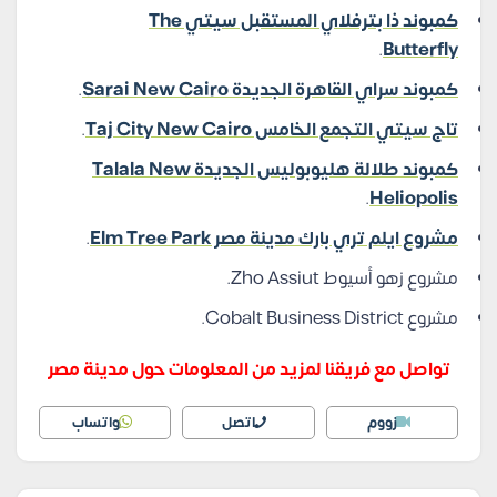
كمبوند ذا بترفلاي المستقبل سيتي The
.
Butterfly
كمبوند سراي القاهرة الجديدة Sarai New Cairo
.
تاج سيتي التجمع الخامس Taj City New Cairo
.
كمبوند طلالة هليوبوليس الجديدة Talala New
.
Heliopolis
مشروع ايلم تري بارك مدينة مصر Elm Tree Park
.
مشروع زهو أسيوط Zho Assiut.
مشروع Cobalt Business District.
تواصل مع فريقنا لمزيد من المعلومات حول مدينة مصر
زووم
اتصل
واتساب