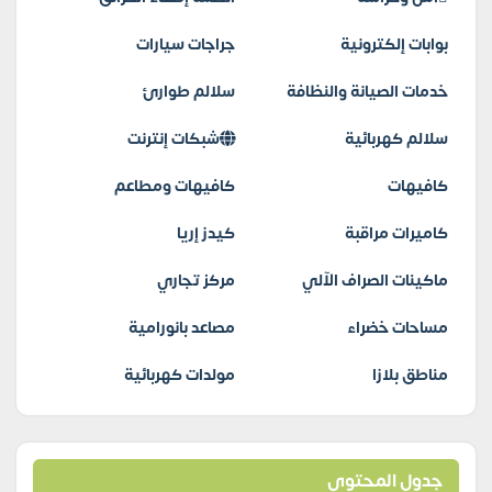
بوابات إلكترونية
جراجات سيارات
خدمات الصيانة والنظافة
سلالم طوارئ
سلالم كهربائية
شبكات إنترنت
كافيهات
كافيهات ومطاعم
كاميرات مراقبة
كيدز إريا
ماكينات الصراف الآلي
مركز تجاري
مساحات خضراء
مصاعد بانورامية
مناطق بلازا
مولدات كهربائية
جدول المحتوى