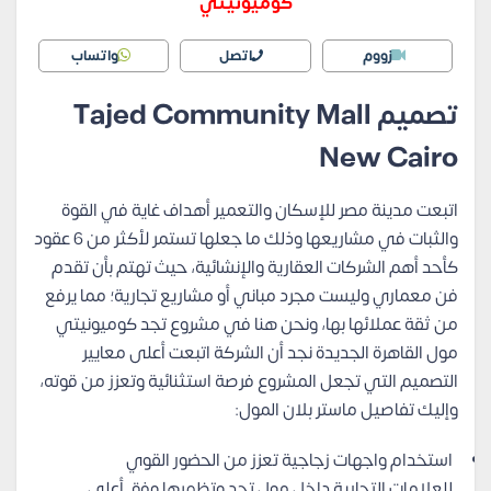
كوميونيتي
زووم
اتصل
واتساب
تصميم Tajed Community Mall
New Cairo
اتبعت مدينة مصر للإسكان والتعمير أهداف غاية في القوة
والثبات في مشاريعها وذلك ما جعلها تستمر لأكثر من 6 عقود
كأحد أهم الشركات العقارية والإنشائية، حيث تهتم بأن تقدم
فن معماري وليست مجرد مباني أو مشاريع تجارية؛ مما يرفع
من ثقة عملائها بها، ونحن هنا في مشروع تجد كوميونيتي
مول القاهرة الجديدة نجد أن الشركة اتبعت أعلى معايير
التصميم التي تجعل المشروع فرصة استثنائية وتعزز من قوته،
وإليك تفاصيل ماستر بلان المول:
استخدام واجهات زجاجية تعزز من الحضور القوي
للعلامات التجارية داخل مول تجد وتظهرها وفق أعلى