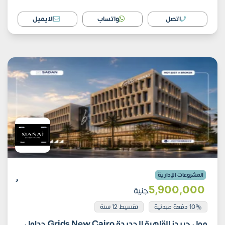
اتصل
واتساب
الايميل
المشروعات الإدارية
5٬900٬000
جنية
10% دفعة مبدئية
تقسيط 12 سنة
مول جريدز القاهرة الجديدة Grids New Cairo جداول