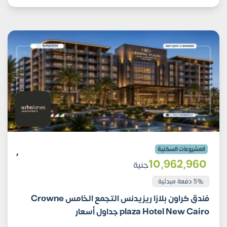
المشروعات السكنية
10٬962٬960
جنية
5% دفعة مبدئية
فندق كراون بلازا ريزيدنس التجمع الخامس Crowne
plaza Hotel New Cairo جداول أسعار