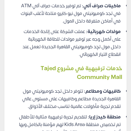
ماكينات صراف آلي:
تم توفير خدمات صراف آلي ATM
في تجد كوميونيتي مول نيو كايرو متاحة لأغلب البنوك
في أماكن متفرقة داخل المول.
مولدات كهربائية:
عملت الشركة على إتاحة الخدمات
على أكمل وجه عبر توفير مولدات للطاقة الكهربائية
داخل مول تچِد كوميونيتي القاهرة الجديدة تعمل عند
انقطاع التيار الكهربائي.
خدمات ترفيهية في مشروع Tajed
Community Mall
كافيهات ومطاعم:
تتوفر داخل تجد كوميونيتي مول
القاهرة الجديدة مطاعم وكافيهات على مستوى عالي
تقدم تجربة مأكولات عالمية تناسب مختلف الأذواق.
منطقة كيدز إريا:
لتقديم تجربة ترفيهية مثالية للأطفال
تم تخصيص منطقة Kids Area لهم مؤمنة بالكامل وبها