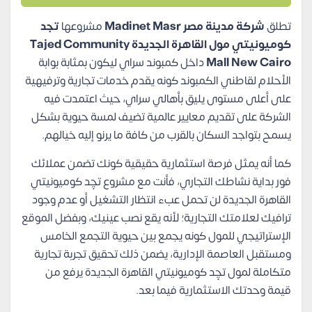
تطلق
شركة مدينة مصر Madinet Masr
مشروعها
تجد
كوميونيتي مول القاهرة الجديدة Tajed Community
Mall New Cairo
داخل كمبوند سراي ليكون بمثابة بوابة
الأحلام لقاطني الكمبوند كونه يقدم خدمات تجارية وترفيهية
على أعلى مستوى يليق بأهالي سراي، حيث اعتمدت فيه
الشركة على تقديم معايير عالمية تضيف لمسة حيوية بشكل
يسمح بتواجد السكان بالقرب من كافة ما يرنو إليه خيالهم.
كما أنه يمثل فرصة استثمارية حقيقية كونك تضمن عملائك
فور بداية نشاطك التجاري، فأنت مع مشروع تچِد كوميونيتي
القاهرة الجديدة لن تحمل عبء انتظار التشغيل أو عدم وجود
ترافيك لعلامتك التجارية؛ لأنه يقع نصب عينيك، وبفضل الموقع
الإستراتيجي للمول كونه يجمع بين حيوية التجمع الخامس
ومستقبل العاصمة الإدارية، يضمن ذلك تحقيق تجربة تجارية
متكاملة لمول تچِد كوميونيتي القاهرة الجديدة يرفع من
قيمة وحدتك الاستثمارية فيما بعد.