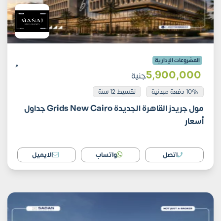
المشروعات الإدارية
5٬900٬000
جنية
10% دفعة مبدئية
تقسيط 12 سنة
مول جريدز القاهرة الجديدة Grids New Cairo جداول
أسعار
اتصل
واتساب
الايميل