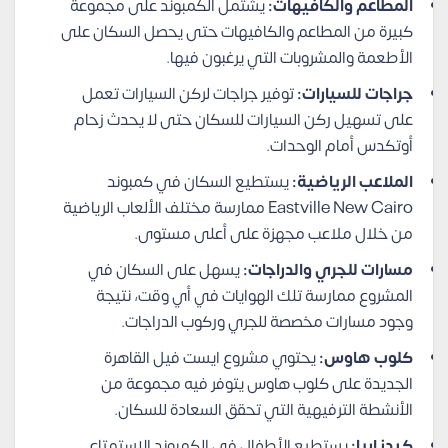
المطاعم والكافيهات:
يشتمل الكمبوند على مجموعة
كبيرة من المطاعم والكافيهات حتى يحصل السكان على
الأطعمة والمشروبات التي يرغبون فيها.
جراجات للسيارات:
توفير جراجات لركن السيارات تعمل
على تسهيل ركن السيارات للسكان حتى لا يحدث زحام
أوتكدس أمام الوحدات.
الملاعب الرياضية:
يستطيع السكان في كمبوند
Eastville New Cairo ممارسة مختلف الألعاب الرياضية
من خلال ملاعب مجهزة على أعلى مستوى.
مسارات للجري والدراجات:
يسهل على السكان في
المشروع ممارسة تلك الهوايات في أي وقت، نتيجة
وجود مسارات مخصصة للجري وركوب الدراجات.
كلوب هاوس:
يحتوي مشروع ايست فيل القاهرة
الجديدة على كلوب هاوس يتوفر فيه مجموعة من
الأنشطة الترفيهية التي تحقق السعادة للسكان.
كيدز إريا:
يستطيع الأطفال في الكمبوند الاستمتاع