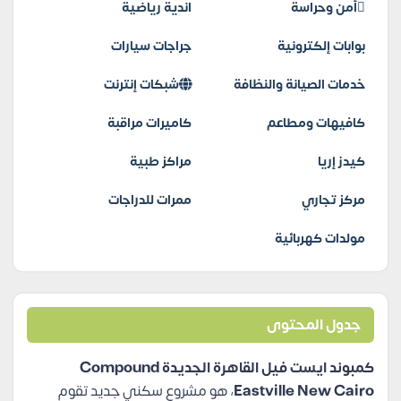
أمن وحراسة
اندية رياضية
بوابات إلكترونية
جراجات سيارات
خدمات الصيانة والنظافة
شبكات إنترنت
كافيهات ومطاعم
كاميرات مراقبة
كيدز إريا
مراكز طبية
مركز تجاري
ممرات للدراجات
مولدات كهربائية
جدول المحتوى
كمبوند ايست فيل القاهرة الجديدة Compound
Eastville New Cairo
، هو مشروع سكني جديد تقوم