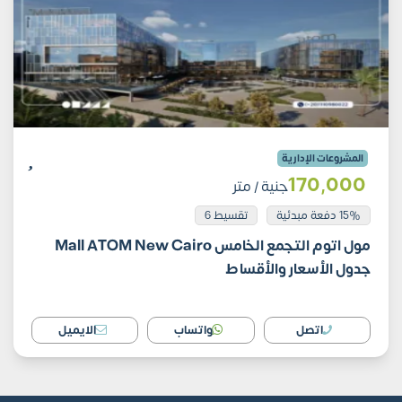
المشروعات الإدارية
170٬000
جنية
/ متر
15% دفعة مبدئية
تقسيط 6
مول اتوم التجمع الخامس Mall ATOM New Cairo
جدول الأسعار والأقساط
اتصل
واتساب
الايميل