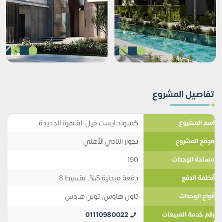
تفاصيل المشروع
كمبوند ايست فيل القاهرة الجديدة
اسم المشروع
بجوار النادي الأهلي
موقع المشروع
190
مساحة الوحدات
دفعة مبدئية 5%, تقسيط 8
أنظمة الدفع
تاون هاوس
,
توين هاوس
أنواع الوحدات
01110980022
رقم خدمة المبيعات