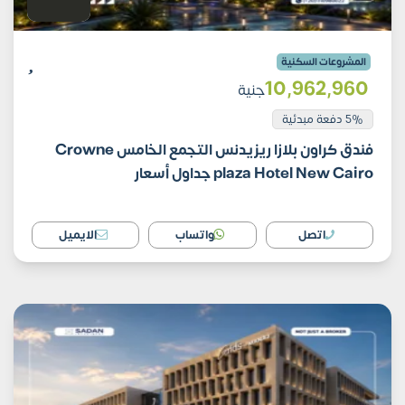
المشروعات السكنية
10٬962٬960
جنية
5% دفعة مبدئية
فندق كراون بلازا ريزيدنس التجمع الخامس Crowne
plaza Hotel New Cairo جداول أسعار
اتصل
واتساب
الايميل