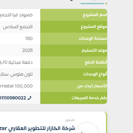
كمبوند فيا التجمع السادس 
اسم المشروع
التجمع السادس
موقع المشروع
180
مساحة الوحدات
2028
موعد التسليم
دفعة مبدئية 10%, تقسيط 10
أنظمة الدفع
تاون هاوس
,
ستاند
أنواع الوحدات
 meter
100,000
الأسعار تبداء من
01110980022
رقم خدمة المبيعات
المطور
شركة الكازار