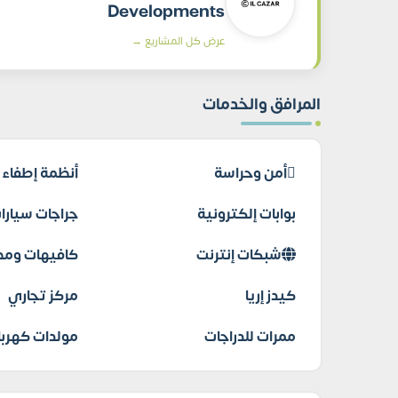
Developments
عرض كل المشاريع →
المرافق والخدمات
أمن وحراسة
أنظمة إطفاء ا
بوابات إلكترونية
جراجات سيارا
شبكات إنترنت
كافيهات ومط
كيدز إريا
مركز تجاري
ممرات للدراجات
مولدات كهربا