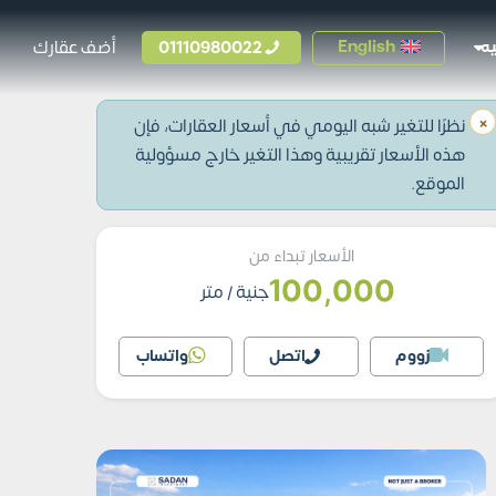
01110980022
أضف عقارك
English
ه
×
نظرًا للتغير شبه اليومي في أسعار العقارات، فإن
هذه الأسعار تقريبية وهذا التغير خارج مسؤولية
الموقع.
الأسعار تبداء من
100,000
جنية
/ متر
زووم
اتصل
واتساب