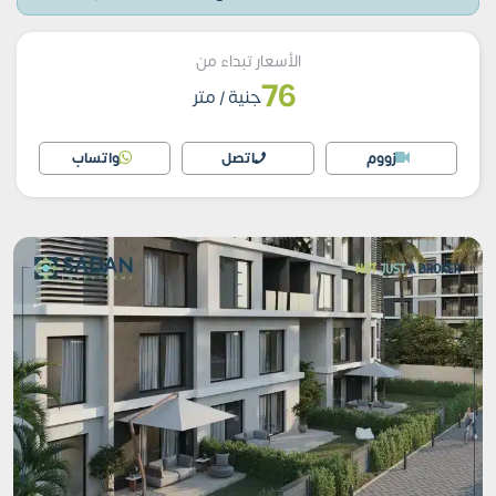
الأسعار تبداء من
76
جنية
/ متر
زووم
اتصل
واتساب