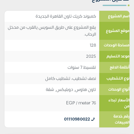
كمبوند كريك تاون القاهرة الجديدة
اسم المشروع
يقع المشروع على طريق السويس يالقرب من مدخل
موقع المشروع
الرحاب.
128
مساحة الوحدات
2025
موعد التسليم
تقسيط 7 سنوات
أنظمة الدفع
نصف تشطيب، تشطيب كامل
نوع التشطيب
تاون هاوس
,
دوبليكس
,
شقة
أنواع الوحدات
الأسعار تبداء
EGP
/ meter
76
من
رقم خدمة
01110980022
المبيعات