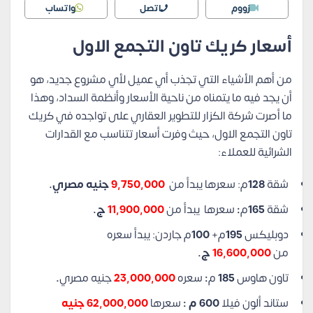
زووم
اتصل
واتساب
أسعار كريك تاون التجمع الاول
من أهم الأشياء التي تجذب أي عميل لأي مشروع جديد، هو
أن يجد فيه ما يتمناه من ناحية الأسعار وأنظمة السداد، وهذا
ما أصرت شركة الكزار للتطوير العقاري على تواجده في كريك
تاون التجمع الاول، حيث وفرت أسعار تتناسب مع القدارات
الشرائية للعملاء:
شقة
128
م: سعرها يبدأ من
9,750,000
جنيه مصري.
شقة
165
م
:
سعرها يبدأ من
11,900,000
ج.
دوبليكس
195
م+
100
م جاردن: يبدأ سعره
من
16,600,000
ج.
تاون هاوس
185
م
:
سعره
23,000,000
جنيه مصري
.
ستاند ألون فيلا
600 م :
سعرها
62,000,000 جنيه