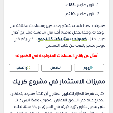
تاون هاوس
185
م.
تاون هاوس
210
م.
كمبوند creek town يتمتع بعدد كبير ومساحات مختلفة من
الوحدات، وهذا يجعل فرصته أكبر في منافسة مشاريع أخرى
كبرى مثل:
كمبوند ديستريكت 5 التجمع
،
الذي يقع في
موقع متميز بالقرب من شارع التسعين.
أسأل عن باقي المساحات المتواجدة في الكمبوند:
زووم
اتصل
واتساب
مميزات الاستثمار في مشروع كريك
اختارت شركة الكازار للتطوير العقاري أن تنشأ كمبوند يتحاكى
الجميع عليه في السوق العقاري المصري، وهذا ليس غريبًا
على مطور عقاري تزيد خبرته في السوق عن 55 سنة، لذلك