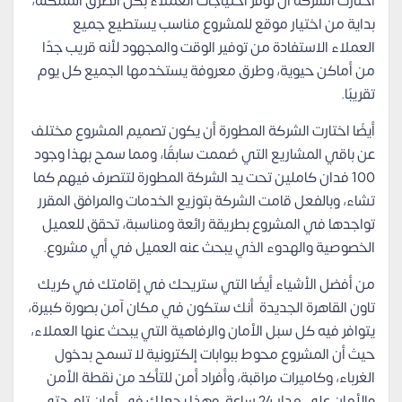
اختارت الشركة أن توفر احتياجات العملاء بكل الطرق الممكنة،
بداية من اختيار موقع للمشروع مناسب يستطيع جميع
العملاء الاستفادة من توفير الوقت والمجهود لأنه قريب جدًا
من أماكن حيوية، وطرق معروفة يستخدمها الجميع كل يوم
تقريبًا.
أيضًا اختارت الشركة المطورة أن يكون تصميم المشروع مختلف
عن باقي المشاريع التي صُممت سابقًا، ومما سمح بهذا وجود
100 فدان كاملين تحت يد الشركة المطورة لتتصرف فيهم كما
تشاء، وبالفعل قامت الشركة بتوزيع الخدمات والمرافق المقرر
تواجدها في المشروع بطريقة رائعة ومناسبة، تحقق للعميل
الخصوصية والهدوء الذي يبحث عنه العميل في أي مشروع.
من أفضل الأشياء أيضًا التي ستريحك في إقامتك في كريك
تاون القاهرة الجديدة أنك ستكون في مكان آمن بصورة كبيرة،
يتوافر فيه كل سبل الأمان والرفاهية التي يبحث عنها العملاء،
حيث أن المشروع محوط ببوابات إلكترونية لا تسمح بدخول
الغرباء، وكاميرات مراقبة، وأفراد أمن للتأكد من نقطة الأمن
والأمان على مدار 24 ساعة، وهذا يجعلك في أمان تام حتى