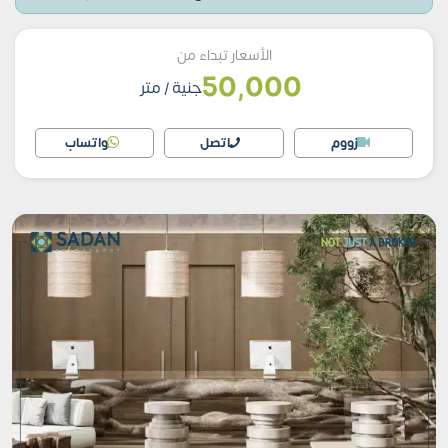
الأسعار تبداء من
50,000
جنية
/ متر
زووم
اتصل
واتساب