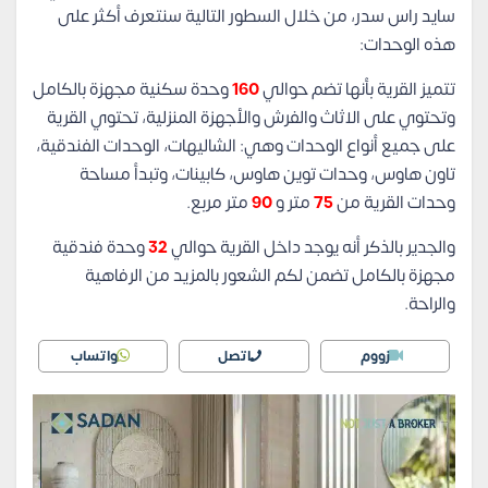
سايد راس سدر، من خلال السطور التالية سنتعرف أكثر على
هذه الوحدات:
تتميز القرية بأنها تضم حوالي
160
وحدة سكنية مجهزة بالكامل
وتحتوي على الاثاث والفرش والأجهزة المنزلية، تحتوي القرية
على جميع أنواع الوحدات وهي: الشاليهات، الوحدات الفندقية،
تاون هاوس، وحدات توين هاوس، كابينات، و
تبدأ مساحة
وحدات القرية من
75
متر و
90
متر مربع.
والجدير بالذكر أنه يوجد داخل القرية حوالي
32
وحدة فندقية
مجهزة بالكامل تضمن لكم الشعور بالمزيد من الرفاهية
والراحة.
زووم
اتصل
واتساب