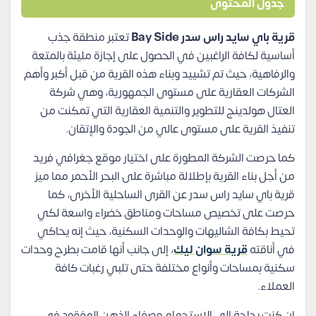
جدول المحتوى
قرية باي سايد راس سدر Bay Side
تعتبر منطقة جذب
أساسية لكافة الراغبين في الحصول على إجازة مليئة بالمتعة
والرفاهية، حيث تم تشييد وبناء هذه القرية من قبل أكبر وأهم
الشركات العقارية على مستوى الجمهورية، وهي شركة
العتال هولدينج للتطوير والتنمية العقارية التي تمكنت من
تنفيذ القرية على مستوى عالي من الجودة والإتقان.
كما حرصت الشركة المطورة على اختيار موقع جغرافي فريد
من أجل بناء القرية بإطلالة مباشرة على البحر الأحمر مما ميز
قرية باي سايد راس سدر عن القرى الساحلية الأخرى، كما
حرصت على تخصيص مساحات ومناطق خضراء واسعة لكي
تحيط بكافة الشاليهات والوحدات السكنية، حيث إنه يحاكي
في أناقته
قرية سوان ليك
، إلى جانب أنها قامت بطرح وحدات
سكنية بمساحات وأنواع مختلفة حتى تلبي رغبات كافة
العملاء.
إن كنت بحاجة إلى الاستجمام وصفاء الذهن المفقود في