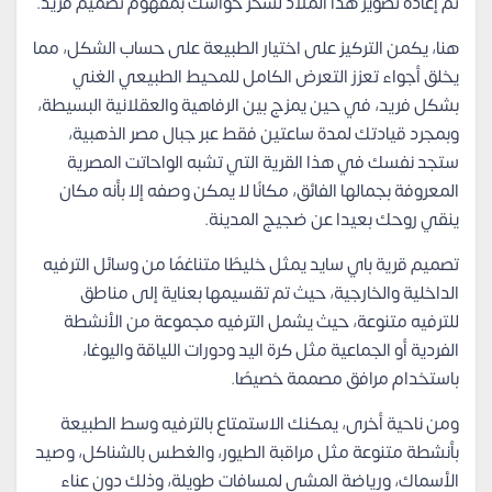
تم إعادة تصوير هذا الملاذ لسحر حواسك بمفهوم تصميم فريد.
هنا، يكمن التركيز على اختيار الطبيعة على حساب الشكل، مما
يخلق أجواء تعزز التعرض الكامل للمحيط الطبيعي الغني
بشكل فريد، في حين يمزج بين الرفاهية والعقلانية البسيطة،
وبمجرد قيادتك لمدة ساعتين فقط عبر جبال مصر الذهبية،
ستجد نفسك في هذا القرية التي تشبه الواحاتت المصرية
المعروفة بجمالها الفائق، مكانًا لا يمكن وصفه إلا بأنه مكان
ينقي روحك بعيدا عن ضجيج المدينة.
تصميم قرية باي سايد يمثل خليطًا متناغمًا من وسائل الترفيه
الداخلية والخارجية، حيث تم تقسيمها بعناية إلى مناطق
للترفيه متنوعة، حيث يشمل الترفيه مجموعة من الأنشطة
الفردية أو الجماعية مثل كرة اليد ودورات اللياقة واليوغا،
باستخدام مرافق مصممة خصيصًا.
ومن ناحية أخرى، يمكنك الاستمتاع بالترفيه وسط الطبيعة
بأنشطة متنوعة مثل مراقبة الطيور، والغطس بالشناكل، وصيد
الأسماك، ورياضة المشي لمسافات طويلة، وذلك دون عناء