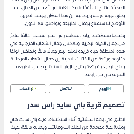
تحتضن رأس سدر تنوعًا بيئيًا رائعًا، حيث تتجاوز جبال رمل سيناء
الذهبيّة وتتيح لك أفقًا واضحًا للغاية إلى أبعد من الجبال، مما
يخلق تجربة فريدة وروحانية، إن هذا المكان يجسد الطريق
الأوضح للاستمتاع بجمال الطبيعة وتواصلها مع الكون.
وعندما تستكشف رياض منطقة راس سدر، ستدخل عالمًا ساحرًا
من جمال الحياة البحرية، ويعكس جمال الشعاب المرجانية في
هذه المنطقة حياة فريدة تمنح البحر جمالًا فائقًا وتحتضن أنواعًا
متنوعة ورائعة من الكائنات البحرية، إن جمال الشعاب المرجانية
يمنح البحر حياةً رائعة ويتيح للزوار الاستمتاع بجمال الطبيعة
البحرية في كل زاوية.
زووم
اتصل
واتساب
تصميم قرية باي سايد راس سدر
انطلق في رحلة استثنائية أثناء استكشاف قرية باي سايد، هي
بمثابة جنة مصممة من أجلك أنت وعائلتك وبعناية فائقة، حيث