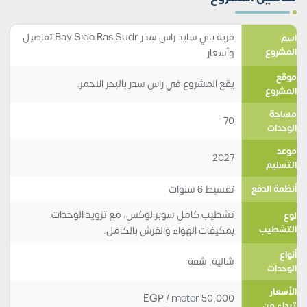
قرية باي سايد راس سدر Bay Side Ras Sudr تفاصيل
اسم
المشروع
وأسعار
موقع
يقع المشروع في راس سدر بالبحر الاحمر.
المشروع
مساحة
70
الوحدات
موعد
2027
التسليم
تقسيط 6 سنوات
أنظمة الدفع
تشطيب كامل سوبر لوكس، مع تزويد الوحدات
نوع
التشطيب
بمكيفات الهواء والفرش بالكامل.
أنواع
شالية
,
شقة
الوحدات
الأسعار
EGP
/ meter
50,000
تبداء من