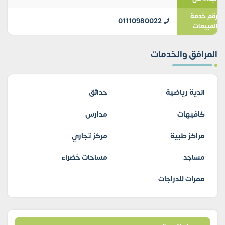
رقم خدمة
01110980022
المبيعات
المرافق والخدمات
اندية رياضية
حدائق
كافيهات
مدارس
مراكز طبية
مركز تجاري
مساجد
مساحات خضراء
ممرات للدراجات