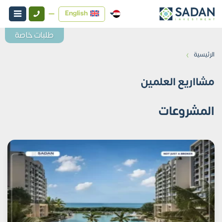
English
طلبات خاصة
›
الرئيسية
مشااريع العلمين
المشروعات