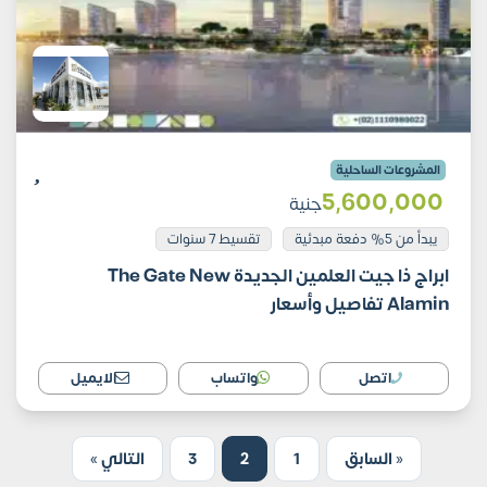
المشروعات الساحلية
5٬600٬000
جنية
يبدأ من 5% دفعة مبدئية
تقسيط 7 سنوات
ابراج ذا جيت العلمين الجديدة The Gate New
Alamin تفاصيل وأسعار
اتصل
واتساب
الايميل
« السابق
1
2
3
التالي »