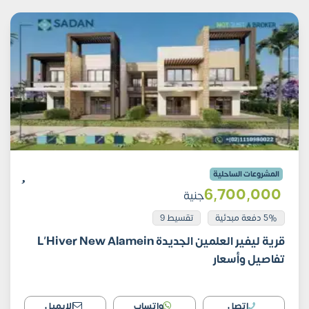
المشروعات الساحلية
6٬700٬000
جنية
5% دفعة مبدئية
تقسيط 9
قرية ليفير العلمين الجديدة L’Hiver New Alamein
تفاصيل وأسعار
اتصل
واتساب
الايميل