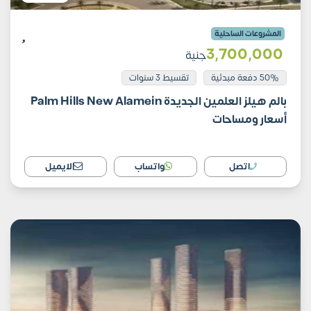
المشروعات الساحلية
3٬700٬000
جنية
50% دفعة مبدئية
تقسيط 3 سنوات
بالم هيلز العلمين الجديدة Palm Hills New Alamein
أسعار ومساحات
اتصل
واتساب
الايميل