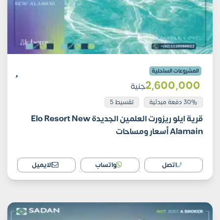
المشروعات الساحلية
2٬600٬000
جنية
30% دفعة مبدئية
تقسيط 5
قرية ايلو ريزورت العلمين الجديدة Elo Resort New
Alamain أسعار ومساحات
اتصل
واتساب
الايميل