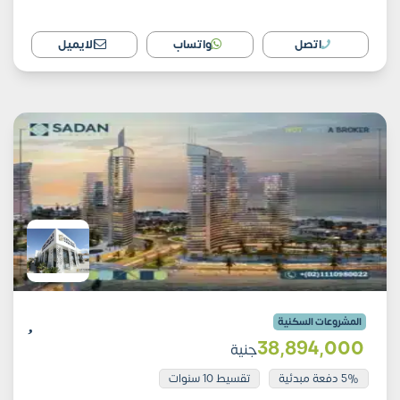
اتصل
واتساب
الايميل
المشروعات السكنية
38٬894٬000
جنية
5% دفعة مبدئية
تقسيط 10 سنوات