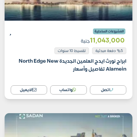
المشروعات الساحلية
11٬043٬000
جنية
%5 دفعة مبدئية
تقسيط 10 سنوات
ابراج نورث ايدج العلمين الجديدة North Edge New
Alamein تفاصيل وأسعار
اتصل
واتساب
الايميل