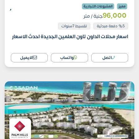
مميز
المشروعات التجارية
96٬000
جنية
/ متر
%5 دفعة مبدئية
تقسيط 7سنوات
اسعار محلات الداون تاون العلمين الجديدة احدث الاسعار
اتصل
واتساب
الايميل