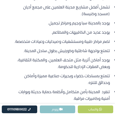
تشمل أفضل مشاريع مدينة العلمين على مجمع أديان
(مسجد وكنيسة).
يوجد بالمدينة سبا وجيم ومراكز تجميل.
يوجد عديد من الكافيهات والمطاعم.
تضم مراكز طبية ومستشفيات وصيدليات وعيادات متخصصة.
تتمتع بواجهة شاطئية وكورنيش بطول ساحل المدينة.
يوجد أماكن أثرية مثل متحف العلمين، والمكتبة الثقافية،
وبعض المقرات الإدارية للحكومة.
تتمتع بمساحات خضراء وبحيرات صناعية مميزة وأماكن
وحدائق للتنزه.
تنفرد المدينة بأمن متكامل وأنظمة حماية حديثة وبوابات
أمنية وكاميرات مراقبة.
يوجد عديد من المولات التجارية والأماكن الترفيهية وأماكن
واتساب
زووم
01110980022
تسوق الماركات العالمية.