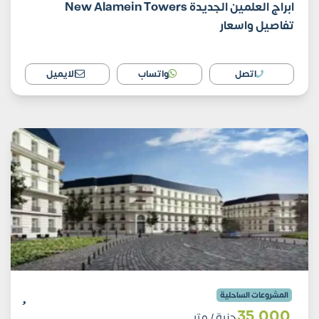
ابراج العلمين الجديدة New Alamein Towers
تفاصيل واسعار
اتصل
واتساب
الايميل
المشروعات الساحلية
35٬000
جنية
/ متر