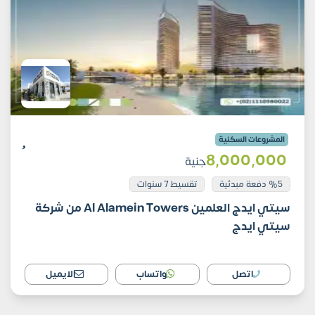
المشروعات السكنية
8٬000٬000
جنية
%5 دفعة مبدئية
تقسيط 7 سنوات
سيتي ايدج العلمين Al Alamein Towers من شركة
سيتي ايدج
اتصل
واتساب
الايميل