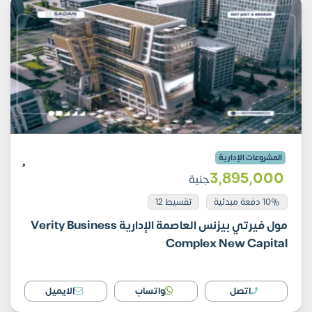
المشروعات الإدارية
3٬895٬000
جنية
10% دفعة مبدئية
تقسيط 12
مول فيرتي بيزنس العاصمة الإدارية Verity Business
Complex New Capital
اتصل
واتساب
الايميل