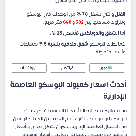
الكمبوند حيث جاءت
على النحو التالي:
الفلل
والتي تُشكل
70%
من الوحدات في البوسكو
وتتراوح مساحتها بين
382
و
648
متر مربع.
أما
الشقق والدوبلكس
فتُشكل
25%
.
كما يطرح البوسكو
شقق فندقية بنسبة 5%
بمساحات
وأسعار متفاوتة.
زووم
اتصل
واتساب
أحدث أسعار كمبوند البوسكو العاصمة
الإدارية
قدمت شركة مصر ايطاليا أسعارًا تنافسية لشراء وحدات
البوسكو لتوفير فرص الشراء أمام العديد من العملاء الراغبين
في الانتقال للعاصمة الإدارية، وتكون بشكل فوري وبأسعار
وأنظمة حجز متميزة، وفيما يلي تفاصيل أسعار البوسكو