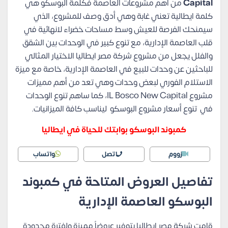
Capital
من أهم مشروعات العاصمة فكلمة البوسكو هي
كلمة ايطالية تعني غابة وهي أدق وصف للمشروع، الذي
سيمنحك الفرصة للعيش وسط مساحات خضراء لانهائية في
قلب العاصمة الإدارية، مع تنوع كبير في الوحدات بين الشقق
والفلل يجعل من مشروع شركة مصر ايطاليا الاختيار المثالي
للباحثين عن وحدات للبيع في العاصمة الإدارية، خاصة مع ميزة
الاستلام الفوري لبعض وحدات وهي تعد من أهم مميزات
مشروع IL Bosco New Capital، كما ساهم تنوع الوحدات
في تنوع أسعار مشروع البوسكو ليناسب كافة الميزانيات.
كمبوند البوسكو بوابتك للحياة في ايطاليا
زووم
اتصل
واتساب
تفاصيل العروض المتاحة في كمبوند
البوسكو العاصمة الإدارية
قامت شركة مصر إيطاليا بتوفير عروضاً مميزة ولفترة محدودة