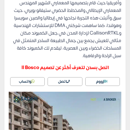
وأفريقيا حيث قام بتصميمها المعماري الشهير المهندس
المعماري الإيطالي والمخطط الحضري ستيفانو بويري، حيث
سبق وأثبتت هذه التجربة نجاحها في إيطاليا والصين سويسرا
وهولندا، كما ساهمت شركتي DMA للإستشارات الهندسية
وCallisonRTKL لإدارة المدن في جعل الكمبوند مكان
مثالي للعيش يجمع بين جمال الطبيعة الساحر المتمثل في
المساحات الخضراء وبين العصرية، ليقدم لك الكمبوند كافة
سبل الراحة والرفاهية.
اتصل بسدن لتعرف أكثر عن تصميم Il Bosco
زووم
اتصل
واتساب