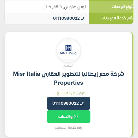
توين هاوس
,
شقة
,
فيلا
أنواع الوحدات
01110980022
رقم خدمة المبيعات
المطور
شركة مصر إيطاليا للتطوير العقاري Misr Italia
Properties
عرض كل المشاريع →
01110980022
واتساب
رقم خدمة المبيعات