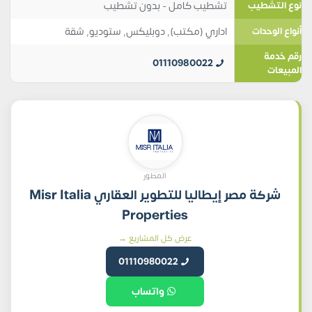
تشطيب كامل - بدون تشطيب
نوع التشطيب
اداري (مكتب)
,
دوبليكس
,
ستوديو
,
شقة
أنواع الوحدات
رقم خدمة
01110980022
المبيعات
المطور
شركة مصر إيطاليا للتطوير العقاري Misr Italia
Properties
عرض كل المشاريع →
01110980022
واتساب