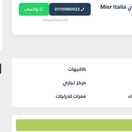
شركة مصر إيطاليا للتطوير العقاري Misr Italia
01110980022
واتساب
رقم خدمة المبيعات
كافيهات
مركز تجاري
ء
ممرات للدراجات