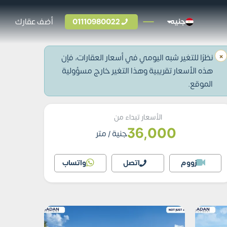
01110980022
أضف عقارك
جنيه
×
نظرًا للتغير شبه اليومي في أسعار العقارات، فإن
هذه الأسعار تقريبية وهذا التغير خارج مسؤولية
الموقع.
الأسعار تبداء من
36,000
جنية
/ متر
زووم
اتصل
واتساب