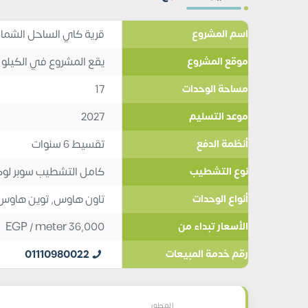
قرية كاي الساحل الشمالي Kai North Coast تفاصيل 
اسم المشروع
يقع المشروع في الكيلو 220 في الساحل الشمالي
موقع المشروع
17
مساحة الوحدات
2027
موعد التسليم
تقسيط 6 سنوات
أنظمة الدفع
كامل التشطيب سوبر ل
نوع التشطيب
تاون هاوس
,
توين هاوس
أنواع الوحدات
EGP
/ meter
36,000
الأسعار تبداء من
01110980022
رقم خدمة المبيعات
المطور