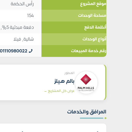
رأس الحكمة
موقع المشروع
154
مساحة الوحدات
دفعة مبدئية 5%, تقسيط 10
أنظمة الدفع
شالية
,
فيلا
أنواع الوحدات
01110980022
رقم خدمة المبيعات
المطور
بالم هيلز
عرض كل المشاريع →
المرافق والخدمات