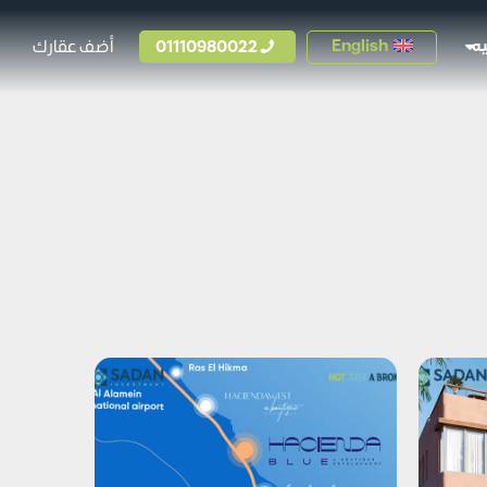
01110980022
أضف عقارك
English
ه