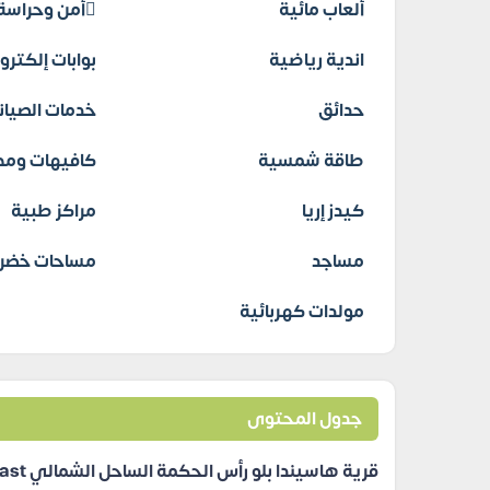
ألعاب مائية
أمن وحراسة
اندية رياضية
بوابات إلكترو
حدائق
خدمات الصيانة
طاقة شمسية
كافيهات ومط
كيدز إريا
مراكز طبية
مساجد
مساحات خضرا
مولدات كهربائية
جدول المحتوى
قرية هاسيندا بلو رأس الحكمة الساحل الشمالي Hacienda Blue Ras El Hekma North Coast