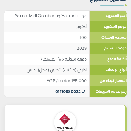
مول بالميت أكتوبر Palmet Mall October
اسم المشروع
أكتوبر
موقع المشروع
100
مساحة الوحدات
2029
موعد التسليم
دفعة مبدئية 5%, تقسيط 7
أنظمة الدفع
اداري (مكتب)
,
تجاري (محل)
,
طبي
أنواع الوحدات
EGP
/ meter
185,000
الأسعار تبداء من
01110980022
رقم خدمة المبيعات