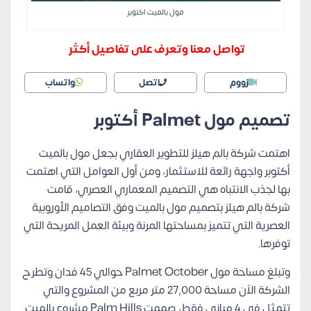
مول بالميت اكتوبر
تواصل معنا وتعرف على تفاصيل أكثر
زووم
اتصل
واتساب
تصميم مول Palmet أكتوبر
اهتمت شركة بالم هيلز للتطوير العقاري بجعل مول بالميت
أكتوبر واجهة رائعة للاستثمار، ومن أول العوامل التي اهتمت
بها لجذب الانتباه هي التصميم المعماري العصري، قامت
شركة بالم هيلز بتصميم مول بالميت وفق التصاميم الأوروبية
العصرية التي تتميز بمساحتها المرنة وبيئة العمل المريحة التي
توفرها.
وتبلغ مساحة مول Palmet October حوالي 45 فدان وتطرح
الشركة الآن مساحة 27,000 متر مربع من المشروع والتي
تتمثل في 4 مباني فقط، صممت Palm Hills مشروع بالميت