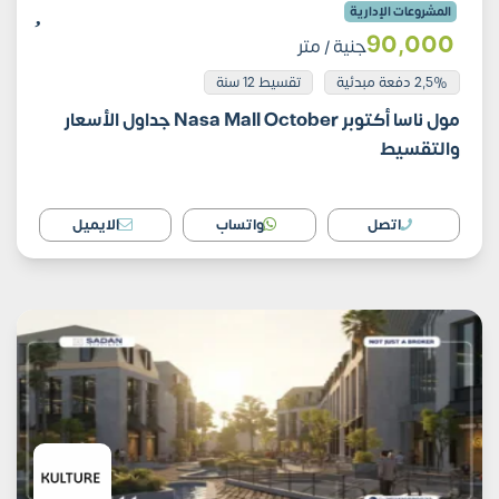
المشروعات الإدارية
90٬000
جنية
/ متر
2,5% دفعة مبدئية
تقسيط 12 سنة
مول ناسا أكتوبر Nasa Mall October جداول الأسعار
والتقسيط
اتصل
واتساب
الايميل