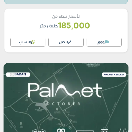
الأسعار تبداء من
185,000
جنية
/ متر
زووم
اتصل
واتساب