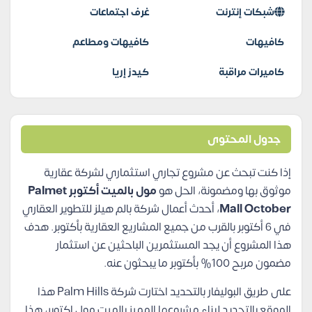
شبكات إنترنت
غرف اجتماعات
كافيهات
كافيهات ومطاعم
كاميرات مراقبة
كيدز إريا
جدول المحتوى
إذا كنت تبحث عن مشروع تجاري استثماري لشركة عقارية
موثوق بها ومضمونة، الحل هو
مول بالميت أكتوبر Palmet
Mall October
، أحدث أعمال شركة بالم هيلز للتطوير العقاري
في 6 أكتوبر بالقرب من جميع المشاريع العقارية بأكتوبر. هدف
هذا المشروع أن يجد المستثمرين الباحثين عن استثمار
مضمون مربح 100% بأكتوبر ما يبحثون عنه.
على طريق البوليفار بالتحديد اختارت شركة Palm Hills هذا
الموقع بالتحديد لبناء مشروعها المميز بالميت مول اكتوبر، هذا