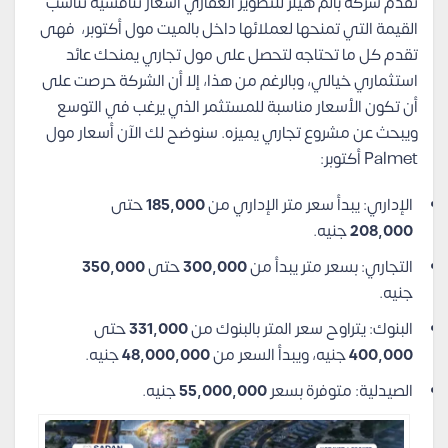
تقدم شركة بالم هيلز للتطوير العقاري أسعار تنافسية تناسب
القيمة التي تمنحها لعملائها داخل بالميت مول أكتوبر، فهى
تقدم كل ما تحتاجه لتحصل على مول تجاري يمنحك عائد
استثماري خيالي، وبالرغم من هذا، إلا أن الشركة حرصت على
أن تكون الأسعار مناسبة للمستثمر الذي يرغب في التوسع
ويبحث عن مشروع تجاري يميزه. سنوضح لك الآن أسعار مول
Palmet أكتوبر:
الإداري: يبدأ سعر متر الإداري من
185,000
حتى
208,000
جنيه.
التجاري: بسعر متر يبدأ من
300,000
حتى
350,000
جنيه.
البنوك: يتراوح سعر المتر بالبنوك من
331,000
حتى
400,000
جنيه، ويبدأ السعر من
48,000,000
جنيه.
الصيدلية: متوفرة بسعر
55,000,000
جنيه.