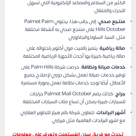
الكثير من السلالم والمصاعد الإلكترونية التي تسهل
التحرك والانتقال.
منتجع صحي
: إلى جانب هذا، يحتوي Palmet Palm
Hills October على منتجع صحي به أنشطة مختلفة
مثل: السبا، الساونا والجاكوزي.
صالة رياضية
: يتميز بالميت مول أكتوبر باحتوائه على
صالة رياضية كبيرة بها أحدث الأجهزة الرياضية المختلفة.
خدمات صيانة ونظافة
: حرصت شركة Palm Hills على
توفير خدمات صيانة تعمل بشكل دوري لإصلاح جميع
الأعطال، أيضًا توجد خدمات نظافة تعمل بصورة مستمرة.
جراج
: كذلك يضم Palmet Mall October جراجات
للسيارات كبيرة يمكن أن تساع مئات السيارات المختلفة.
أشهر البراندات
: تتعاون شركة بالم هيلز للتطوير العقاري
مع اشهر البراندات العالمية مثل فيراري.
تحدث مع فريق سدن انفستمنت وتعرف على معلومات