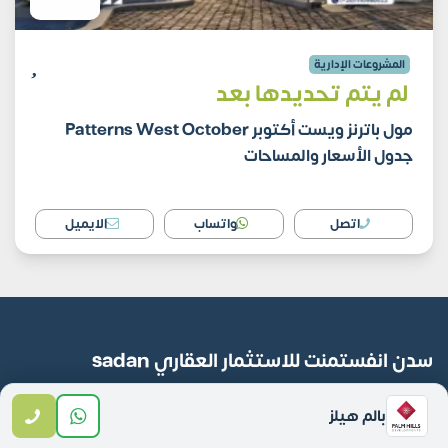
المشروعات الإدارية
لم يتم تحديدها بعد
مول باترنز ويست أكتوبر Patterns West October
جدول الأسعار والمساحات
اتصل
واتساب
الايميل
سدن انفستمنت للاستثمار العقاري sadan
investment
بالم هيلز
مكانك الآمن لشراء جميع وحداتك العقارية لأننا بنقدم أكبر تنوع للمشاريع