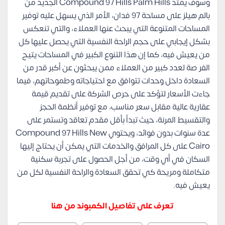
وسوف يمتد Compound 97 Hills Palm Hills الجديد من
بالم هيلز على مساحة 97 فدان، الأمر الذي يسهل عليه توفير
المساحات المتنوعة التي يبحث عنها العملاء، والتي تنعكس
بشكل إيجابي على حجم الراحة النفسية التي يحصل عليها كل
من يعيش فيه، كما إن هذا التنوع الكبير في المساحات يتيح
الفر صة لعدد كبير من العملاء ممن يبحثون عن أكبر قدر من
السعادة داخل وحدات تتوافق مع احتياجاته وطموحاتهم، فيما
جاءت الأسعار لتؤكد على حرص الشركة على تقديم قيمة
عقارية عالية مقابل سعر مناسب، مع توفير أنظمة الحجز
والتقسيط المرنة، حيث تبدأ بأقل مقدم تعاقد وتستمر على
عدة سنوات بدون فوائد، ويحتوي Compound 97 Hills New
Cairo على كل المرافق والخدمات التي يمكن أن يحتاج إليها
السكان في أي وقت، من أجل الحصول على تجربة سكنية
متكاملة ومريحة كي تحقق السعادة والراحة النفسية لكل من
يعيش فيه.
تعرف على تفاصيل الكمبوند من هنا