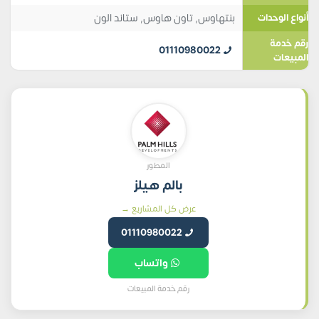
بنتهاوس
,
تاون هاوس
,
ستاند الون
أنواع الوحدات
رقم خدمة
01110980022
المبيعات
المطور
بالم هيلز
عرض كل المشاريع →
01110980022
واتساب
رقم خدمة المبيعات