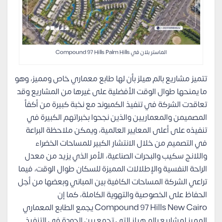
الماستر بلان في Compound 97 Hills Palm Hills
تتميز مشاريع بالم هيلز بأن لها طابع معماري خاص ومميز، وهو
ما يمنحها طوال الوقت الأفضلية على غيرها من المشاريع وقد
تعاقدت الشركة في تنفيذ الكمبوند مع نخبة كبيرة من أكفأ
المصميمن والمعماريين والذين نجحوا بخبراتهم الكبيرة في
تنفيذه على أعلى المعايير العالمية، ويمكن ملاحظة البراعة
في التصميم من خلال الانتشار الكبير للمساحات الخضراء
واللانج سكيب والبحرات الصناعية، الأمر الذي يزيد من معدل
الراحة النفسية والإطلالات المميزة للسكان طوال الوقت، فيما
تراعي الشركة المساحات الكافية بين المباني وبعضها من أجل
الحفاظ على الخصوصية والتهوية الكاملة، كما إن
Compound 97 Hills New Cairo يجمع الطابع المعماري
المميز لمشاريع بالم هيلز التي تجمع بين الجودة في التنفيذ