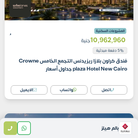
المشروعات السكنية
10٬962٬960
جنية
5% دفعة مبدئية
فندق كراون بلازا ريزيدنس التجمع الخامس Crowne
plaza Hotel New Cairo جداول أسعار
اتصل
واتساب
الايميل
بالم هيلز