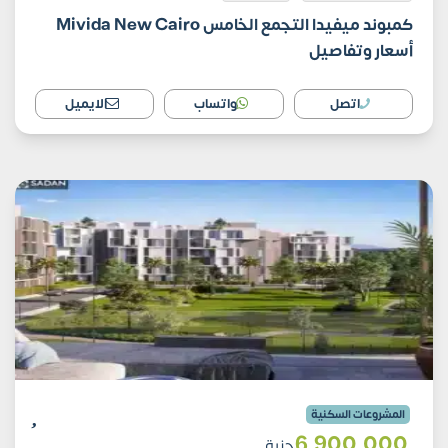
كمبوند ميفيدا التجمع الخامس Mivida New Cairo
أسعار وتفاصيل
اتصل
واتساب
الايميل
المشروعات السكنية
6٬900٬000
جنية