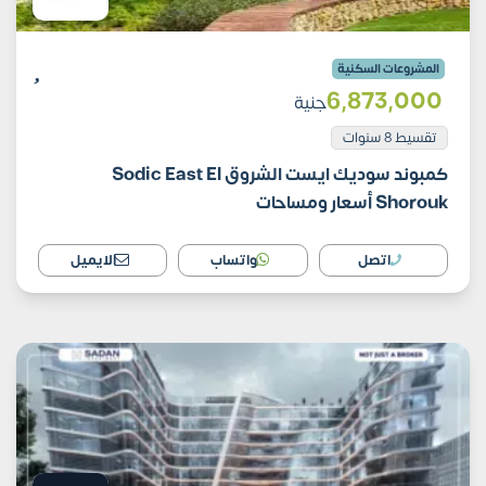
المشروعات السكنية
6٬873٬000
جنية
تقسيط 8 سنوات
كمبوند سوديك ايست الشروق Sodic East El
Shorouk أسعار ومساحات
اتصل
واتساب
الايميل