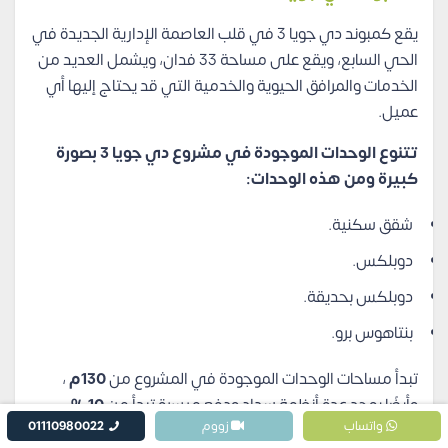
يقع كمبوند دي جويا 3 في قلب العاصمة الإدارية الجديدة في
الحي السابع، ويقع على مساحة 33 فدان، ويشمل العديد من
الخدمات والمرافق الحيوية والخدمية التي قد يحتاج إليها أي
عميل.
تتنوع الوحدات الموجودة في مشروع دي جويا 3 بصورة
كبيرة ومن هذه الوحدات:
شقق سكنية.
دوبلكس.
دوبلكس بحديقة.
بنتاهوس برو.
تبدأ مساحات الوحدات الموجودة في المشروع من
130م
،
وأيضًا يوجد عدة أنظمة سداد ودفع ميسرة تبدأ من
10%
واتساب
زووم
01110980022
وقسط على
7
سنوات.