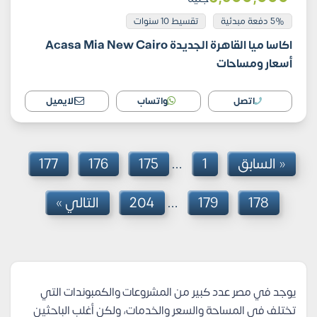
5% دفعة مبدئية
تقسيط 10 سنوات
اكاسا ميا القاهرة الجديدة Acasa Mia New Cairo
أسعار ومساحات
اتصل
واتساب
الايميل
« السابق
1
175
176
177
…
178
179
204
التالي »
…
يوجد في مصر عدد كبير من المشروعات والكمبوندات التي
تختلف في المساحة والسعر والخدمات، ولكن أغلب الباحثين