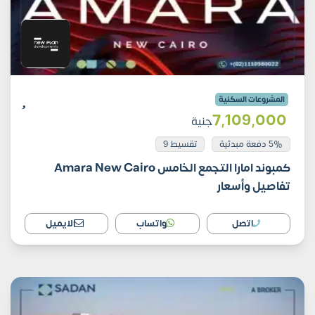
المشروعات السكنية
7٬109٬000
جنية
5% دفعة مبدئية
تقسيط 9
كمبوند امارا التجمع الخامس Amara New Cairo
تفاصيل وأسعار
اتصل
واتساب
الايميل