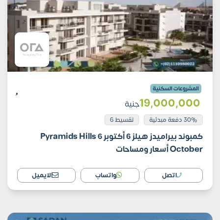
المشروعات السكنية
19٬000٬000
جنية
30% دفعة مبدئية
تقسيط 6
كمبوند بيراميدز هيلز 6 أكتوبر Pyramids Hills 6
October أسعار ومساحات
اتصل
واتساب
الايميل