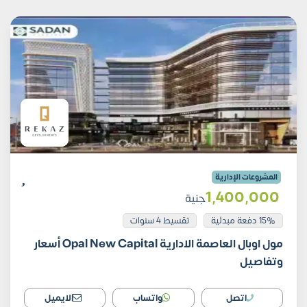
المشروعات الإدارية
1٬400٬000
جنية
15% دفعة مبدئية
تقسيط 4 سنوات
مول اوبال العاصمة الادارية Opal New Capital أسعار
وتفاصيل
اتصل
واتساب
الايميل