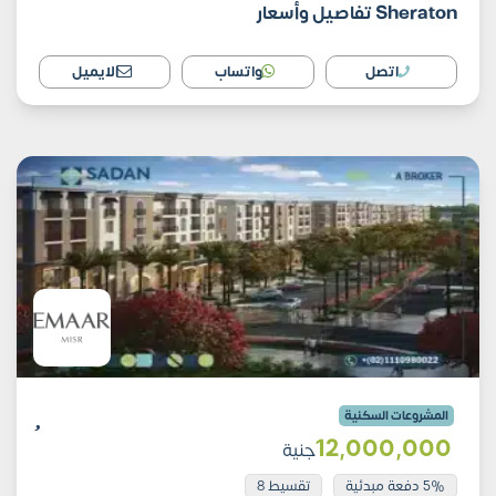
Sheraton تفاصيل وأسعار
اتصل
واتساب
الايميل
المشروعات السكنية
12٬000٬000
جنية
5% دفعة مبدئية
تقسيط 8