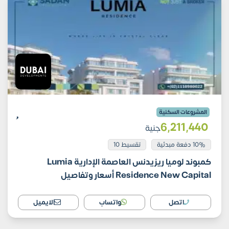
المشروعات السكنية
6٬211٬440
جنية
10% دفعة مبدئية
تقسيط 10
كمبوند لوميا ريزيدنس العاصمة الإدارية Lumia
Residence New Capital أسعار وتفاصيل
اتصل
واتساب
الايميل