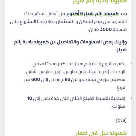
كمبوند بادية بالم هيلز
يعد
كمبوند بالم هيلز
6
أكتوبر
من أفضل المشروعات
العقارية في مصر للسكن والاستثمار ويقام هذا المشروع على
مساحة
3000
فدان.
وإليك بعض المعلومات والتفاصيل عن كمبوند بادية بالم
هيلز:
يضم مشروع بادية بالم هيلز عدد كبير ومختلف من
الوحدات( جراند فيلا، تاون هاوس، توين هاوس، شقق
سكنية) تتراوح مساحتها من
86
م وتصل إلى
600
متر
مربع.
إمكانية تقسيط المبلغ الكلي على مدة تصل إلى
10
سنوات.
[cta]
كمبوند بيل في اعمار